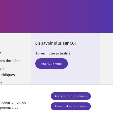
En savoir plus sur CGI
é
Suivez notre actualité
E
des données
Inscrivez-vous
s et
uridiques
es
estion des
Accepter tous les cookies
 fonctionnement de
Retrouvez-nous sur les réseaux
Personnaliser les cookies
expérience de