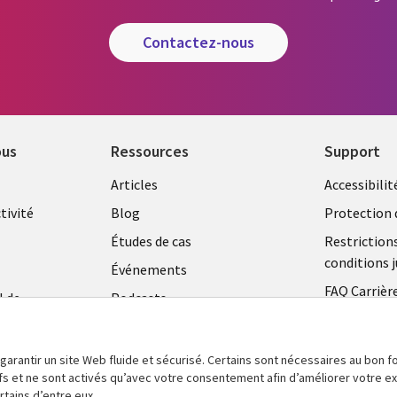
contactez-nous
ous
Ressources
Support
Library
Legal
Articles
Accessibilit
Links
FRANC
tivité
Blog
Protection 
FRANCE
Études de cas
Restriction
conditions j
Événements
FAQ Carrièr
l de
Podcasts
Centre de g
Points de vue
témoins
Vidéos
 garantir un site Web fluide et sécurisé. Certains sont nécessaires au bon
tifs et ne sont activés qu’avec votre consentement afin d’améliorer votre 
En voir plus
tains d’entre eux.