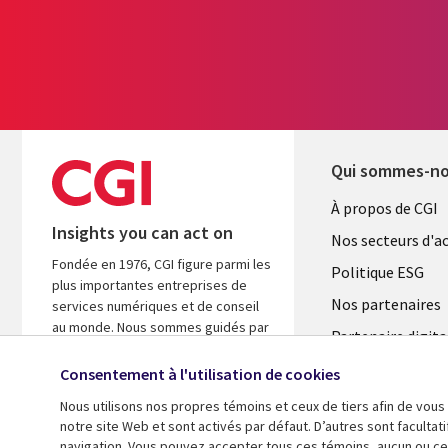
Qui sommes-n
Useful
À propos de CGI
Insights you can act on
links
Nos secteurs d'ac
Fondée en 1976, CGI figure parmi les
FRANCE
Politique ESG
plus importantes entreprises de
Nos partenaires
services numériques et de conseil
au monde. Nous sommes guidés par
Partenaire digita
les faits et axés sur les résultats afin
l'ASM
d’accélérer le rendement de vos
Consentement à l'utilisation de cookies
investissements.
Salle de presse
Nous utilisons nos propres témoins et ceux de tiers afin de vous
Fusions
notre site Web et sont activés par défaut. D’autres sont faculta
A propos de CGI
navigation. Vous pouvez accepter tous ces témoins, aucun ou cer