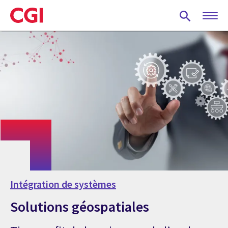
Skip
to
main
content
Intégration de systèmes
Solutions géospatiales