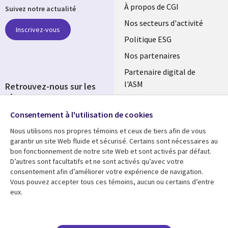
Useful
À propos de CGI
Suivez notre actualité
links
Nos secteurs d'activité
Inscrivez-vous
FRANCE
Politique ESG
Nos partenaires
Partenaire digital de
l'ASM
Retrouvez-nous sur les
réseaux
Salle de presse
Consentement à l'utilisation de cookies
Social
Fusions
Media
Nous utilisons nos propres témoins et ceux de tiers afin de vous
FRANCE
garantir un site Web fluide et sécurisé. Certains sont nécessaires au
bon fonctionnement de notre site Web et sont activés par défaut.
Ressources
Support
D’autres sont facultatifs et ne sont activés qu’avec votre
consentement afin d’améliorer votre expérience de navigation.
Library
Legal
Articles
Accessibilité
Vous pouvez accepter tous ces témoins, aucun ou certains d’entre
eux.
Links
FRANCE
Blog
Protection des données
FRANCE
Études de cas
Restrictions et
conditions juridiques