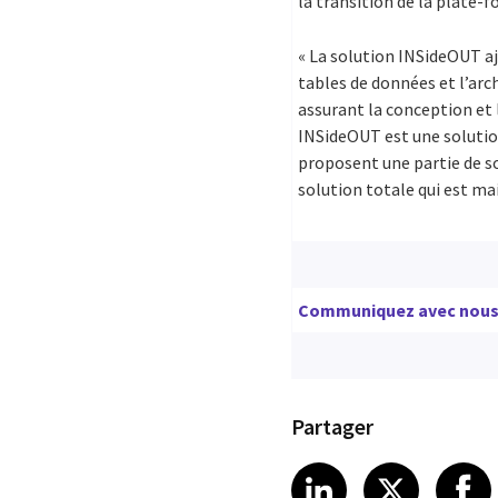
la transition de la plate-
« La solution INSideOUT aj
tables de données et l’arc
assurant la conception et l
INSideOUT est une solution
proposent une partie de s
solution totale qui est m
Communiquez avec nou
Partager
Share article
Share art
Shar
LinkedIn
X