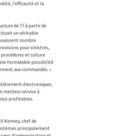
ité, l’efficacité et la
cture de TI à partir de
tituait un véritable
connaissent nombre
rovisions pour sinistres,
 procédures et culture
 une formidable possibilité
blement aux commandes. »
ntièrement électroniques.
un meilleur service à
lus profitables.
ill Kenney, chef de
 systèmes principalement
ssiers d’indemnisation et