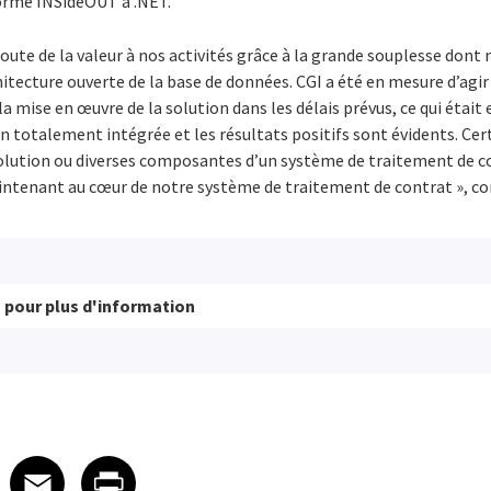
forme INSideOUT à .NET.
oute de la valeur à nos activités grâce à la grande souplesse dont 
hitecture ouverte de la base de données. CGI a été en mesure d’agi
a mise en œuvre de la solution dans les délais prévus, ce qui était 
 totalement intégrée et les résultats positifs sont évidents. Cer
olution ou diverses composantes d’un système de traitement de con
aintenant au cœur de notre système de traitement de contrat », co
s
pour plus d'information
 on LinkedIn
icle on X
e article on Facebook
Share article on Email
Share article on Print
Facebook
Email
Print