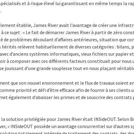
pécialisés et à risque élevé lui garantissant en même temps la rapid
.
lement établie, James River avait l’avantage de créer une infrastru
 ce sujet : « Le fait de démarrer James River à partir de zéro cons
té de problèmes découlant d’affaires antérieures, situation que 
 hérités relèvent habituellement de diverses catégories : bilans, p
ec d’anciens systèmes informatiques, vieux fichiers sur papier et
avoir à composer avec ces différents facteurs constituait pour nous
ise jouissant d’une grande souplesse tout en nous plaçant vérita
ment que son nouvel environnement et le flux de travaux soient e
comme priorité et défi d’être efficace afin de fournir à ses clients 
met également d’abaisser les primes et de souscrire des contrats p
, la solution privilégiée pour James River était INSideOUT. Selon B
ver, « INSideOUT possède un avantage concurrentiel sur d’autres
e solution totalement intégrée de traitement des contrats, des do