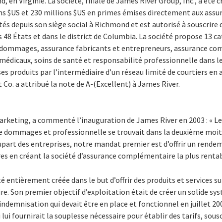
 en Virginie. La société, filiale de James River Group, Inc., a été cr
ns $US et 230 millions $US en primes émises directement aux assur
ités depuis son siège social à Richmond et est autorisé à souscrire
 48 États et dans le district de Columbia. La société propose 13 ca
ommages, assurance fabricants et entrepreneurs, assurance co
médicaux, soins de santé et responsabilité professionnelle dans le
ses produits par l’intermédiaire d’un réseau limité de courtiers en
Co. a attribué la note de A-(Excellent) à James River.
marketing, a commenté l’inauguration de James River en 2003 : « L
e dommages et professionnelle se trouvait dans la deuxième moitié
part des entreprises, notre mandat premier est d’offrir un rende
res en créant la société d’assurance complémentaire la plus rentab
é entièrement créée dans le but d’offrir des produits et services s
. Son premier objectif d’exploitation était de créer un solide sy
’indemnisation qui devait être en place et fonctionnel en juillet 20
ui fournirait la souplesse nécessaire pour établir des tarifs, sousc