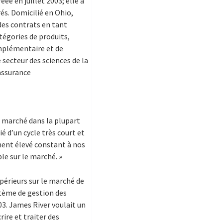
éée en juillet 2003; elle a
és. Domicilié en Ohio,
 des contrats en tant
tégories de produits,
mplémentaire et de
 secteur des sciences de la
 assurance
e marché dans la plupart
 d’un cycle très court et
ment élevé constant à nos
le sur le marché. »
upérieurs sur le marché de
stème de gestion des
03. James River voulait un
rire et traiter des