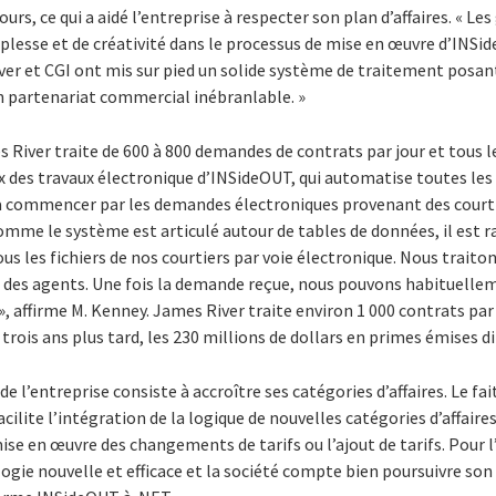
urs, ce qui a aidé l’entreprise à respecter son plan d’affaires. « Les
lesse et de créativité dans le processus de mise en œuvre d’INSid
r et CGI ont mis sur pied un solide système de traitement posant
n partenariat commercial inébranlable. »
 River traite de 600 à 800 demandes de contrats par jour et tous le
x des travaux électronique d’INSideOUT, qui automatise toutes les
 à commencer par les demandes électroniques provenant des courti
Comme le système est articulé autour de tables de données, il est rap
us les fichiers de nos courtiers par voie électronique. Nous traiton
des agents. Une fois la demande reçue, nous pouvons habituelle
 », affirme M. Kenney. James River traite environ 1 000 contrats p
 trois ans plus tard, les 230 millions de dollars en primes émises 
de l’entreprise consiste à accroître ses catégories d’affaires. Le f
ilite l’intégration de la logique de nouvelles catégories d’affaire
 mise en œuvre des changements de tarifs ou l’ajout de tarifs. Pour l
ogie nouvelle et efficace et la société compte bien poursuivre son