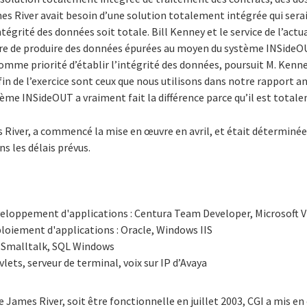
es River avait besoin d’une solution totalement intégrée qui serai
’intégrité des données soit totale. Bill Kenney et le service de l’ac
re de produire des données épurées au moyen du système INSideOUT
comme priorité d’établir l’intégrité des données, poursuit M. Kenne
in de l’exercice sont ceux que nous utilisons dans notre rapport a
me INSideOUT a vraiment fait la différence parce qu’il est totale
 River, a commencé la mise en œuvre en avril, et était déterminée 
ns les délais prévus.
loppement d'applications : Centura Team Developer, Microsoft Vi
oiement d'applications : Oracle, Windows IIS
c, Smalltalk, SQL Windows
lets, serveur de terminal, voix sur IP d’Avaya
e James River, soit être fonctionnelle en juillet 2003, CGI a mis en