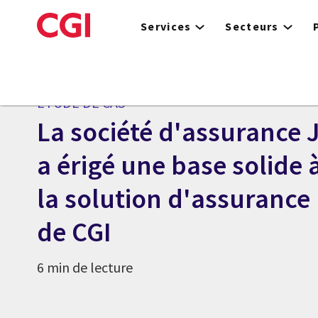
Skip
to
Services
Secteurs
main
content
ÉTUDE DE CAS
La société d'assurance 
a érigé une base solide à
la solution d'assuranc
de CGI
6 min de lecture