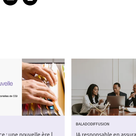
BALADODIFFUSION
e : une nouvelle ère |
IA responsable en assura