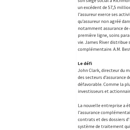
son siège social à Richmond,
un excédent de 57,5 millio
l’assureur exerce ses activ
qu’assureur non agréé dans
notamment assurance de d
première ligne, soins para
vie. James River distribue 
complémentaire. A.M. Best 
Le défi
John Clark, directeur du 
des secteurs d’assurance d
défavorable. Comme la plu
investisseurs et actionnai
La nouvelle entreprise a ét
l’assurance complémentaire
contrats et des dossiers d
système de traitement qui l