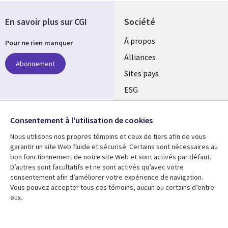
En savoir plus sur CGI
Société
À propos
Pour ne rien manquer
Alliances
Abonnement
Sites pays
ESG
Nos bureaux
Suivez-nous
Consentement à l'utilisation de cookies
Fusions
Nous utilisons nos propres témoins et ceux de tiers afin de vous
Social
Salle de presse
garantir un site Web fluide et sécurisé. Certains sont nécessaires au
Media
bon fonctionnement de notre site Web et sont activés par défaut.
Global
D’autres sont facultatifs et ne sont activés qu’avec votre
FR
consentement afin d’améliorer votre expérience de navigation.
Ressources
Support
Vous pouvez accepter tous ces témoins, aucun ou certains d’entre
eux.
Articles
Accessibilité
Blogues
Données Personnelles