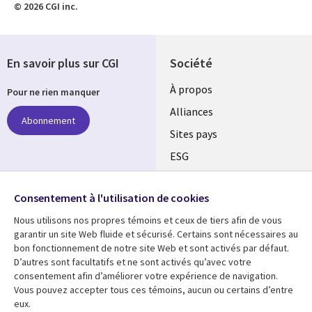
© 2026 CGI inc.
En savoir plus sur CGI
Société
À propos
Pour ne rien manquer
Alliances
Abonnement
Sites pays
ESG
Nos bureaux
Suivez-nous
Consentement à l'utilisation de cookies
Fusions
Nous utilisons nos propres témoins et ceux de tiers afin de vous
Social
Salle de presse
garantir un site Web fluide et sécurisé. Certains sont nécessaires au
Media
bon fonctionnement de notre site Web et sont activés par défaut.
Global
D’autres sont facultatifs et ne sont activés qu’avec votre
FR
consentement afin d’améliorer votre expérience de navigation.
Ressources
Support
Vous pouvez accepter tous ces témoins, aucun ou certains d’entre
eux.
Articles
Accessibilité