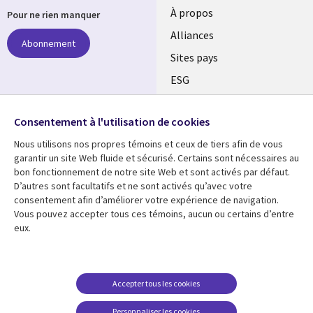
À propos
Pour ne rien manquer
Alliances
Abonnement
Sites pays
ESG
Nos bureaux
Suivez-nous
Consentement à l'utilisation de cookies
Fusions
Nous utilisons nos propres témoins et ceux de tiers afin de vous
Social
Salle de presse
garantir un site Web fluide et sécurisé. Certains sont nécessaires au
Media
bon fonctionnement de notre site Web et sont activés par défaut.
Global
D’autres sont facultatifs et ne sont activés qu’avec votre
FR
consentement afin d’améliorer votre expérience de navigation.
Ressources
Support
Vous pouvez accepter tous ces témoins, aucun ou certains d’entre
eux.
Articles
Accessibilité
Blogues
Données Personnelles
Études de cas
Restrictions et
Accepter tous les cookies
conditions juridiques
Événements
Personnaliser les cookies