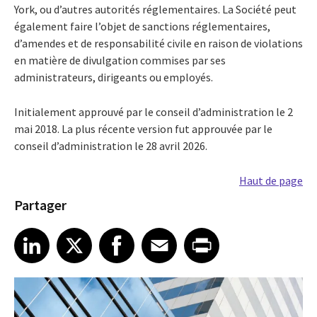
York, ou d’autres autorités réglementaires. La Société peut
également faire l’objet de sanctions réglementaires,
d’amendes et de responsabilité civile en raison de violations
en matière de divulgation commises par ses
administrateurs, dirigeants ou employés.
Initialement approuvé par le conseil d’administration le 2
mai 2018. La plus récente version fut approuvée par le
conseil d’administration le 28 avril 2026.
Haut de page
Partager
Share article on LinkedIn
Share article on X
Share article on Facebook
Share article on Email
Share article on Print
LinkedIn
X
Facebook
Email
Print