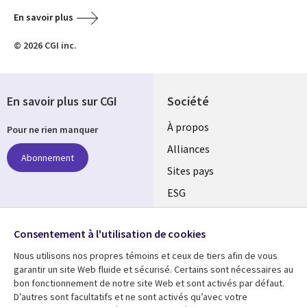
En savoir plus
© 2026 CGI inc.
En savoir plus sur CGI
Société
À propos
Pour ne rien manquer
Alliances
Abonnement
Sites pays
ESG
Nos bureaux
Suivez-nous
Consentement à l'utilisation de cookies
Fusions
Nous utilisons nos propres témoins et ceux de tiers afin de vous
Social
Salle de presse
garantir un site Web fluide et sécurisé. Certains sont nécessaires au
Media
bon fonctionnement de notre site Web et sont activés par défaut.
Global
D’autres sont facultatifs et ne sont activés qu’avec votre
FR