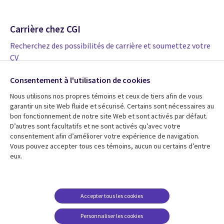
Carrière chez CGI
Recherchez des possibilités de carrière et soumettez votre
CV
Foire aux questions – Carrières
Consentement à l'utilisation de cookies
Nous utilisons nos propres témoins et ceux de tiers afin de vous
garantir un site Web fluide et sécurisé. Certains sont nécessaires au
Tenez-vous à jour
bon fonctionnement de notre site Web et sont activés par défaut.
D’autres sont facultatifs et ne sont activés qu’avec votre
Abonnez-vous aux nouvelles de CGI
consentement afin d’améliorer votre expérience de navigation.
Vous pouvez accepter tous ces témoins, aucun ou certains d’entre
Trouvez-nous sur les médias sociaux
eux.
Accepter tous les cookies
Personnaliser les cookies