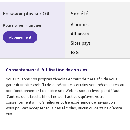
En savoir plus sur CGI
Société
À propos
Pour ne rien manquer
Alliances
Abonnement
Sites pays
ESG
Nos bureaux
Suivez-nous
Consentement à l'utilisation de cookies
Fusions
Nous utilisons nos propres témoins et ceux de tiers afin de vous
Social
Salle de presse
garantir un site Web fluide et sécurisé. Certains sont nécessaires au
Media
bon fonctionnement de notre site Web et sont activés par défaut.
Global
D’autres sont facultatifs et ne sont activés qu’avec votre
FR
consentement afin d’améliorer votre expérience de navigation.
Ressources
Support
Vous pouvez accepter tous ces témoins, aucun ou certains d’entre
eux.
Articles
Accessibilité
Blogues
Données Personnelles