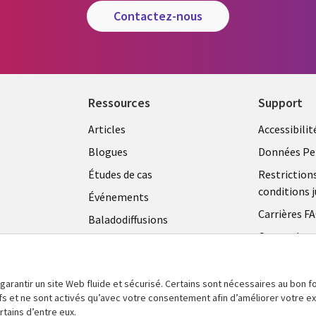
contactez-nous
Ressources
Support
Articles
Accessibilit
Blogues
Données Pe
Études de cas
Restriction
conditions j
Événements
Carrières F
Baladodiffusions
Centre de g
Vidéos
témoins
En voir plus
 garantir un site Web fluide et sécurisé. Certains sont nécessaires au bon
tifs et ne sont activés qu’avec votre consentement afin d’améliorer votre 
tains d’entre eux.