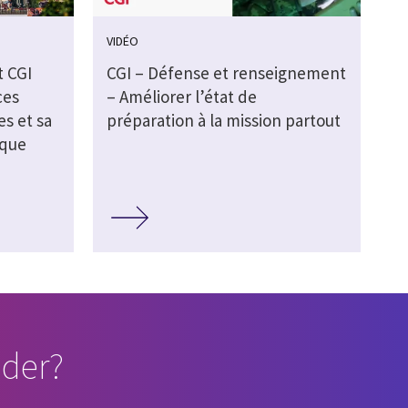
VIDÉO
t CGI
CGI – Défense et renseignement
ces
– Améliorer l’état de
s et sa
préparation à la mission partout
ique
der?