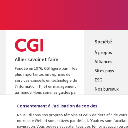
Société
À propos
Allier savoir et faire
Alliances
Fondée en 1976, CGI figure parmi les
Sites pays
plus importantes entreprises de
ESG
services-conseils en technologie de
l’information (TI) et en management
Nos bureaux
au monde. Nous sommes guidés par
Fusions
les faits et axés sur les résultats afin
d’accélérer le rendement de vos
Consentement à l'utilisation de cookies
Salle de presse
investissements.
Nous utilisons nos propres témoins et ceux de tiers afin de vous
notre site Web et sont activés par défaut. D’autres sont faculta
En savoir plus
navigation. Vous pouvez accepter tous ces témoins, aucun ou cer