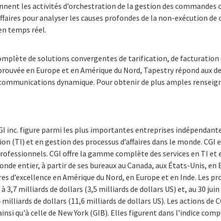
nnent les activités d’orchestration de la gestion des commandes 
d’affaires pour analyser les causes profondes de la non-exécution d
en temps réel.
plète de solutions convergentes de tarification, de facturation 
prouvée en Europe et en Amérique du Nord, Tapestry répond aux 
 communications dynamique. Pour obtenir de plus amples renseign
I inc. figure parmi les plus importantes entreprises indépendante
on (TI) et en gestion des processus d’affaires dans le monde. CGI et
rofessionnels. CGI offre la gamme complète des services en TI et 
monde entier, à partir de ses bureaux au Canada, aux États-Unis, en 
ntres d’excellence en Amérique du Nord, en Europe et en Inde. Les pr
 3,7 milliards de dollars (3,5 milliards de dollars US) et, au 30 jui
illiards de dollars (11,6 milliards de dollars US). Les actions de CG
insi qu'à celle de New York (GIB). Elles figurent dans l’indice com