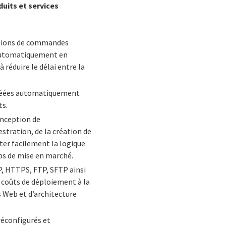
duits et services
cations de commandes
 automatiquement en
 réduire le délai entre la
créées automatiquement
ts.
onception de
estration, de la création de
ter facilement la logique
mps de mise en marché.
P, HTTPS, FTP, SFTP ainsi
s coûts de déploiement à la
 Web et d’architecture
réconfigurés et