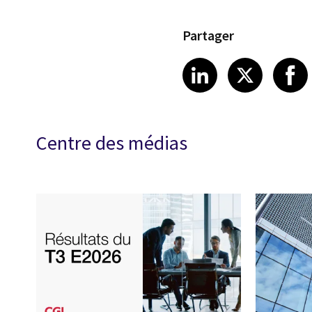
Partager
Share article
Share art
Shar
LinkedIn
X
Centre des médias