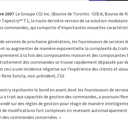
re 2007
Le Groupe CGI inc. (Bourse de Toronto : GIB.A; Bourse de N
e Tapestry
7.1, la toute dernière version de sa solution modulaire 
MD
des commandes, qui comporte d’importantes nouvelles caractérist
 de services de prochaine génération, les fournisseurs de service
 ont vu augmenter de manière exponentielle la complexité du tra
comprennent à la fois des composantes maison et des composantes 
e traitement des commandes se trouve rapidement dépassée par de
eci a une incidence négative sur l’expérience des clients et alou
 Rene Sotola, vice-président, CGI.
apestry représente le bond en avant dont les fournisseurs de serv
i a trait aux capacités de gestion des commandes, a poursuivi Ren
ondé sur des règles de gestion pour réagir de manière intelligent
 de modifications fort complexes en revenant automatiquement e
ion des commandes concernées. »