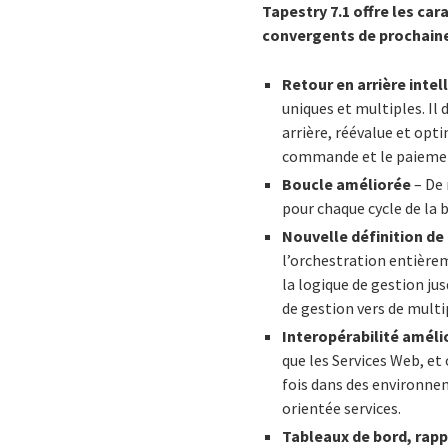
Tapestry 7.1 offre les car
convergents de prochaine
Retour en arrière intel
uniques et multiples. I
arrière, réévalue et opt
commande et le paiement,
Boucle améliorée
– De 
pour chaque cycle de la b
Nouvelle définition de
l’orchestration entièrem
la logique de gestion j
de gestion vers de multi
Interopérabilité améli
que les Services Web, et 
fois dans des environne
orientée services.
Tableaux de bord, rap