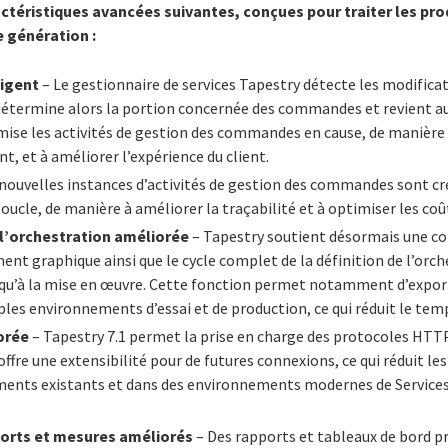
actéristiques avancées suivantes, conçues pour traiter les pro
 génération :
ligent
– Le gestionnaire de services Tapestry détecte les modifi
l détermine alors la portion concernée des commandes et revient
imise les activités de gestion des commandes en cause, de manière à
 et à améliorer l’expérience du client.
nouvelles instances d’activités de gestion des commandes sont 
oucle, de manière à améliorer la traçabilité et à optimiser les coû
 l’orchestration améliorée
– Tapestry soutient désormais une c
ent graphique ainsi que le cycle complet de la définition de l’orch
usqu’à la mise en œuvre. Cette fonction permet notamment d’expor
ples environnements d’essai et de production, ce qui réduit le te
orée
– Tapestry 7.1 permet la prise en charge des protocoles HTT
offre une extensibilité pour de futures connexions, ce qui réduit le
ments existants et dans des environnements modernes de Services
ports et mesures améliorés
– Des rapports et tableaux de bord p