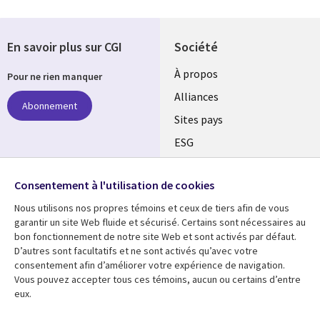
En savoir plus sur CGI
Société
À propos
Pour ne rien manquer
Alliances
Abonnement
Sites pays
ESG
Nos bureaux
Suivez-nous
Consentement à l'utilisation de cookies
Fusions
Nous utilisons nos propres témoins et ceux de tiers afin de vous
Social
Salle de presse
garantir un site Web fluide et sécurisé. Certains sont nécessaires au
Media
bon fonctionnement de notre site Web et sont activés par défaut.
Global
D’autres sont facultatifs et ne sont activés qu’avec votre
FR
consentement afin d’améliorer votre expérience de navigation.
Ressources
Support
Vous pouvez accepter tous ces témoins, aucun ou certains d’entre
eux.
Articles
Accessibilité