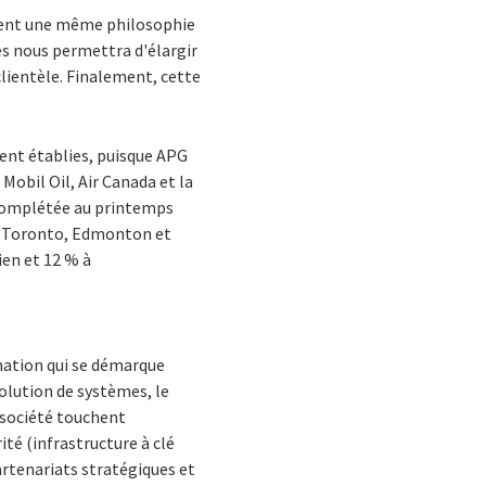
tagent une même philosophie
ces nous permettra d'élargir
clientèle. Finalement, cette
ment établies, puisque APG
obil Oil, Air Canada et la
, complétée au printemps
a, Toronto, Edmonton et
ien et 12 % à
mation qui se démarque
olution de systèmes, le
 société touchent
té (infrastructure à clé
artenariats stratégiques et