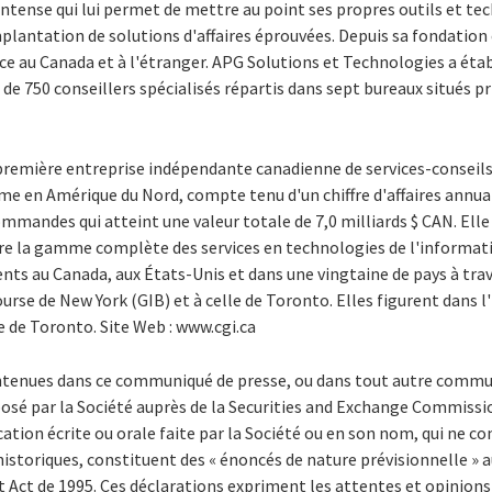
tense qui lui permet de mettre au point ses propres outils et te
lantation de solutions d'affaires éprouvées. Depuis sa fondation 
ce au Canada et à l'étranger. APG Solutions et Technologies a établ
de 750 conseillers spécialisés répartis dans sept bureaux situés 
 première entreprise indépendante canadienne de services-conseil
ème en Amérique du Nord, compte tenu d'un chiffre d'affaires annual
mmandes qui atteint une valeur totale de 7,0 milliards $ CAN. Elle a
fre la gamme complète des services en technologies de l'informati
lients au Canada, aux États-Unis et dans une vingtaine de pays à tr
Bourse de New York (GIB) et à celle de Toronto. Elles figurent dans 
se de Toronto. Site Web : www.cgi.ca
ntenues dans ce communiqué de presse, ou dans tout autre commun
sé par la Société auprès de la Securities and Exchange Commissio
tion écrite ou orale faite par la Société ou en son nom, qui ne 
historiques, constituent des « énoncés de nature prévisionnelle » au
t Act de 1995. Ces déclarations expriment les attentes et opinions 