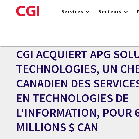
Skip
to
Services
Secteurs
main
content
Centre des médias
COMMUNIQUÉ
CGI ACQUIERT APG SOL
TECHNOLOGIES, UN CHE
CANADIEN DES SERVICE
EN TECHNOLOGIES DE
L'INFORMATION, POUR 6
MILLIONS $ CAN