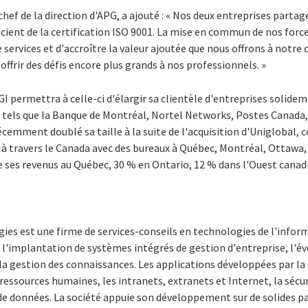
 chef de la direction d'APG, a ajouté : « Nos deux entreprises par
ficient de la certification ISO 9001. La mise en commun de nos for
rvices et d'accroître la valeur ajoutée que nous offrons à notre 
ffrir des défis encore plus grands à nos professionnels. »
GI permettra à celle-ci d'élargir sa clientèle d'entreprises solide
tels que la Banque de Montréal, Nortel Networks, Postes Canada, M
écemment doublé sa taille à la suite de l'acquisition d'Uniglobal
e à travers le Canada avec des bureaux à Québec, Montréal, Ottaw
e ses revenus au Québec, 30 % en Ontario, 12 % dans l'Ouest canad
ies est une firme de services-conseils en technologies de l'infor
 l'implantation de systèmes intégrés de gestion d'entreprise, l'év
a gestion des connaissances. Les applications développées par la
essources humaines, les intranets, extranets et Internet, la sécuri
 de données. La société appuie son développement sur de solides p