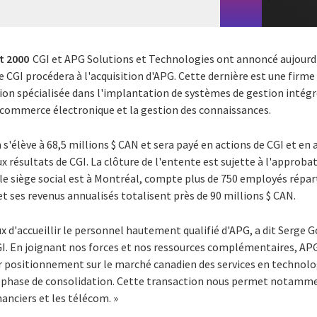
t 2000
CGI et APG Solutions et Technologies ont annoncé aujourd'
e CGI procédera à l'acquisition d'APG. Cette dernière est une firme
ion spécialisée dans l'implantation de systèmes de gestion intégr
e commerce électronique et la gestion des connaissances.
 s'élève à 68,5 millions $ CAN et sera payé en actions de CGI et e
x résultats de CGI. La clôture de l'entente est sujette à l'approba
le siège social est à Montréal, compte plus de 750 employés répar
 ses revenus annualisés totalisent près de 90 millions $ CAN.
d'accueillir le personnel hautement qualifié d'APG, a dit Serge G
 CGI. En joignant nos forces et nos ressources complémentaires, AP
r positionnement sur le marché canadien des services en technolog
phase de consolidation. Cette transaction nous permet notamme
inanciers et les télécom. »