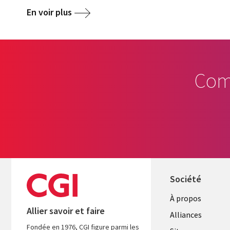
En voir plus
Com
Société
À propos
Allier savoir et faire
Alliances
Fondée en 1976, CGI figure parmi les