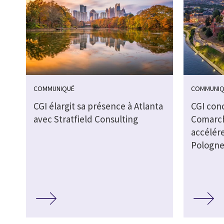
COMMUNIQUÉ
COMMUNIQ
CGI élargit sa présence à Atlanta
CGI conc
avec Stratfield Consulting
Comarch
accélér
Pologn