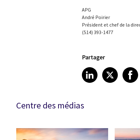
APG
André Poirier
Président et chef de la dire
(514) 393-1477
Partager
Share article
Share art
Shar
LinkedIn
X
Centre des médias