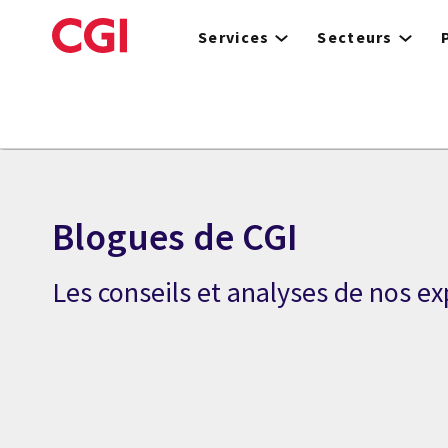
Skip
to
Services
Secteurs
main
content
Blogues de CGI
Les conseils et analyses de nos ex