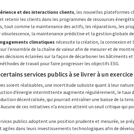
érience et des interactions clients
, les nouvelles plateformes c
et retenir les clients dans les programmes de ressources énergéti
s, tout comme la maintenance des actifs, les réparations, les pr
obsolescence, la maintenance prédictive et la gestion globale des
 engagements climatiques
nécessite la création, la connexion et l
r l’ensemble de la chaîne de valeur afin de mesurer et de montrer 
des décisions éclairées sur la façon de décarboner les bâtiments et 
méthodes de travail pour faire progresser les objectifs ESG.
certains services publics à se livrer à un exercice
ves soient réalisables, une incertitude subsiste quant à leur natur
duction d’énergie intermittente augmente régulièrement, le taux 
roduction décentralisée, qui pourrait entraîner une baisse de la tens
. Aucune de ces initiatives n’a encore atteint un seuil critique qui p
rvices publics adoptent une position prudente et mesurée, se prép
t agiles dans leurs investissements technologiques afin de dévelo