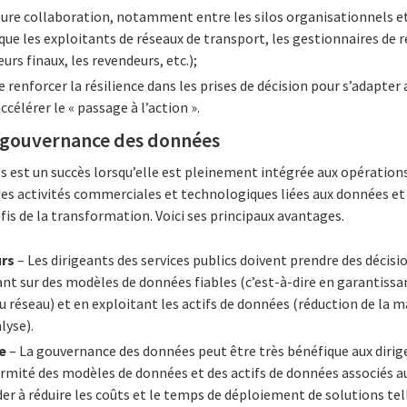
ure collaboration, notamment entre les silos organisationnels et 
que les exploitants de réseaux de transport, les gestionnaires de r
eurs finaux, les revendeurs, etc.);
 de renforcer la résilience dans les prises de décision pour s’adapt
ccélérer le « passage à l’action ».
a gouvernance des données
 est un succès lorsqu’elle est pleinement intégrée aux opération
des activités commerciales et technologiques liées aux données et 
éfis de la transformation. Voici ses principaux avantages.
urs
– Les dirigeants des services publics doivent prendre des décis
nt sur des modèles de données fiables (c’est-à-dire en garantiss
u réseau) et en exploitant les actifs de données (réduction de la
lyse).
e
– La gouvernance des données peut être très bénéfique aux dirige
rmité des modèles de données et des actifs de données associés aux
aider à réduire les coûts et le temps de déploiement de solutions t