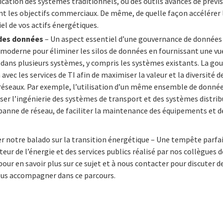
ification des systèmes traditionnels, ou des outils avancés de prév
nt les objectifs commerciaux. De même, de quelle façon accélérer
el de vos actifs énergétiques.
des données
– Un aspect essentiel d’une gouvernance de données 
 moderne pour éliminer les silos de données en fournissant une v
t dans plusieurs systèmes, y compris les systèmes existants. La g
 avec les services de TI afin de maximiser la valeur et la diversité
 réseaux. Par exemple, l’utilisation d’un même ensemble de donné
ser l’ingénierie des systèmes de transport et des systèmes distribu
panne de réseau, de faciliter la maintenance des équipements et de
r notre balado sur la transition énergétique – Une tempête parfai
teur de l’énergie et des services publics réalisé par nos collègues 
pour en savoir plus sur ce sujet et à nous contacter pour discuter 
ous accompagner dans ce parcours.