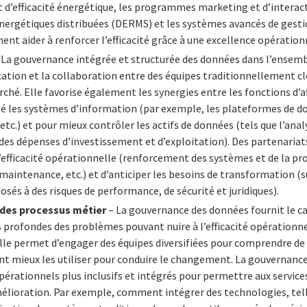
 d’efficacité énergétique, les programmes marketing et d’interact
nergétiques distribuées (DERMS) et les systèmes avancés de gestio
nt aider à renforcer l’efficacité grâce à une excellence opération
 La gouvernance intégrée et structurée des données dans l’ensemb
tion et la collaboration entre des équipes traditionnellement cl
ché. Elle favorise également les synergies entre les fonctions d’af
té les systèmes d’information (par exemple, les plateformes de do
tc.) et pour mieux contrôler les actifs de données (tels que l’ana
on des dépenses d’investissement et d’exploitation). Des partenaria
efficacité opérationnelle (renforcement des systèmes et de la pr
a maintenance, etc.) et d’anticiper les besoins de transformation 
sés à des risques de performance, de sécurité et juridiques).
 des processus métier
– La gouvernance des données fournit le ca
s profondes des problèmes pouvant nuire à l’efficacité opérationnell
 Elle permet d’engager des équipes diversifiées pour comprendre de
nt mieux les utiliser pour conduire le changement. La gouvernanc
pérationnels plus inclusifs et intégrés pour permettre aux service
’amélioration. Par exemple, comment intégrer des technologies, tel