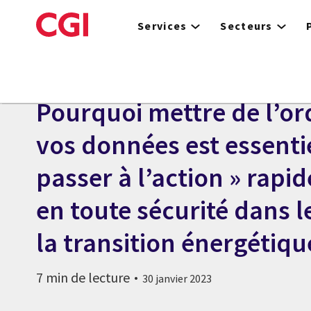
Skip
to
Services
Secteurs
main
content
BLOGUE
Pourquoi mettre de l’or
vos données est essenti
passer à l’action » rapi
en toute sécurité dans l
la transition énergétiqu
7 min de lecture
30 janvier 2023