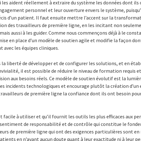
i les aident réellement à extraire du système les données dont ils
gagement personnel et leur ouverture envers le système, puisqu’e
is d’un patient. Il faut ensuite mettre l’accent sur la transform
on des travailleurs de première ligne, en les incitant non seulem
ais aussi à les guider. Comme nous commençons déjà à le consta
ise en place d’un modèle de soutien agile et modifie la façon don
t avec les équipes cliniques.
 la liberté de développer et de configurer les solutions, et en éta
ivialité, il est possible de réduire le niveau de formation requis et
ision aux besoins réels. Ce modèle de soutien évolutif est la lumiè
à des incidents technologiques et encourage plutôt la création d’
ravailleurs de première ligne la confiance dont ils ont besoin pour
t facile à utiliser et qu’il fournit les outils les plus efficaces aux p
 sentiment de responsabilité et de contrôle qui constitue le fon
lleurs de première ligne qui ont des exigences particulières sont en
atients en n’ayant aucun doute quant à leur exactitude ni à leur p