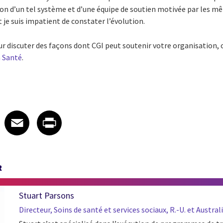
on d’un tel système et d’une équipe de soutien motivée par les m
je suis impatient de constater l’évolution.
 discuter des façons dont CGI peut soutenir votre organisation,
n Santé
.
 on LinkedIn
icle on X
e article on Facebook
Share article on Email
Share article on Print
Facebook
Email
Print
R
Stuart Parsons
Directeur, Soins de santé et services sociaux, R.-U. et Austral