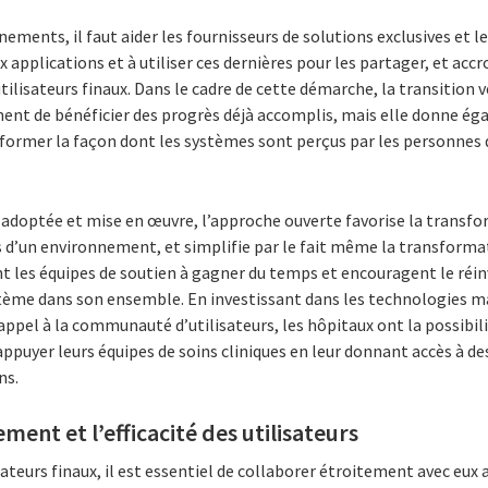
nements, il faut aider les fournisseurs de solutions exclusives et l
 applications et à utiliser ces dernières pour les partager, et accr
tilisateurs finaux. Dans le cadre de cette démarche, la transition 
nt de bénéficier des progrès déjà accomplis, mais elle donne ég
former la façon dont les systèmes sont perçus par les personnes qu
 adoptée et mise en œuvre, l’approche ouverte favorise la transfo
ns d’un environnement, et simplifie par le fait même la transform
ent les équipes de soutien à gagner du temps et encouragent le r
ème dans son ensemble. En investissant dans les technologies mai
ppel à la communauté d’utilisateurs, les hôpitaux ont la possibili
appuyer leurs équipes de soins cliniques en leur donnant accès à de
ns.
ent et l’efficacité des utilisateurs
teurs finaux, il est essentiel de collaborer étroitement avec eux af