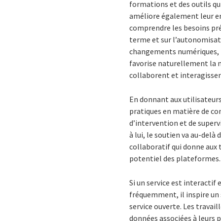
formations et des outils qu
améliore également leur en
comprendre les besoins préc
terme et sur l’autonomisati
changements numériques, m
favorise naturellement la m
collaborent et interagissen
En donnant aux utilisateurs
pratiques en matière de conv
d’intervention et de superv
à lui, le soutien va au-del
collaboratif qui donne aux t
potentiel des plateformes.
Si un service est interactif e
fréquemment, il inspire un
service ouverte. Les travai
données associées à leurs p