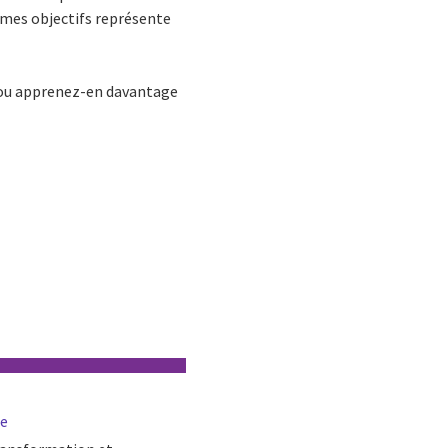
êmes objectifs représente
 ou apprenez-en davantage
ie