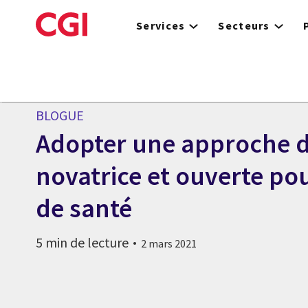
Skip
to
Services
Secteurs
main
content
BLOGUE
Adopter une approche d
novatrice et ouverte pou
de santé
5 min de lecture
2 mars 2021