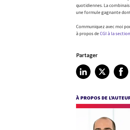
quotidiennes. La combinais
une formule gagnante dont 
Communiquez avec moi pour
à propos de
CGI à la sectio
Partager
Share article
Share art
Shar
LinkedIn
X
À PROPOS DE L’AUTEU