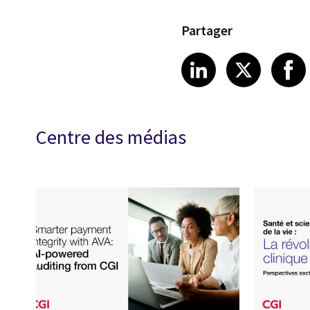
Partager
Share article
Share art
Shar
LinkedIn
X
Centre des médias