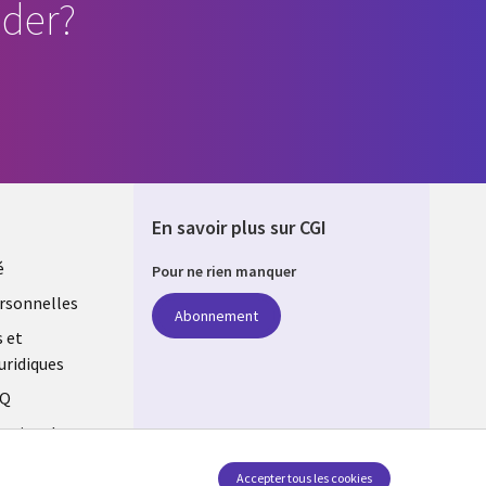
der?
En savoir plus sur CGI
é
Pour ne rien manquer
rsonnelles
Abonnement
s et
uridiques
AQ
estion des
Accepter tous les cookies