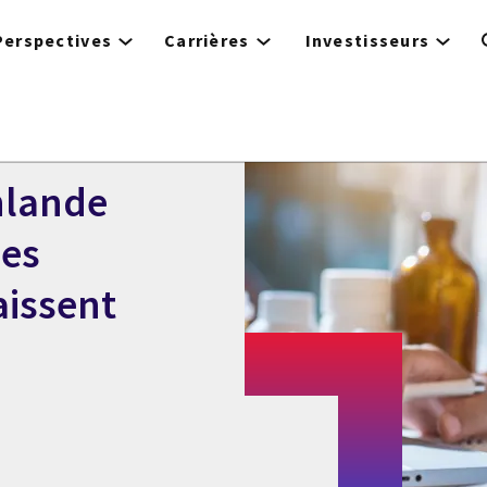
Perspectives
Carrières
Investisseurs
inlande
des
aissent