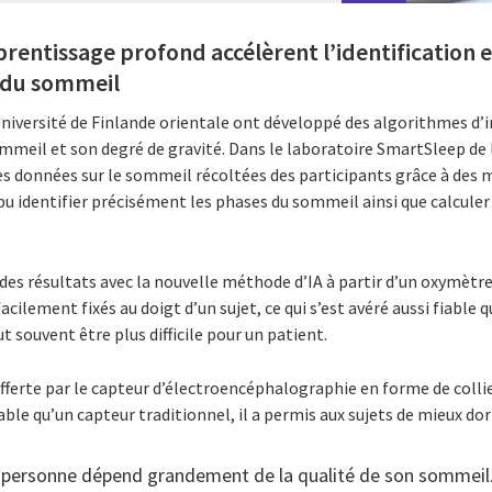
entissage profond accélèrent l’identification et
 du sommeil
Université de Finlande orientale ont développé des algorithmes d’int
mmeil et son degré de gravité. Dans le laboratoire SmartSleep de l
les données sur le sommeil récoltées des participants grâce à des
t pu identifier précisément les phases du sommeil ainsi que calcule
des résultats avec la nouvelle méthode d’IA à partir d’un oxymètre
facilement fixés au doigt d’un sujet, ce qui s’est avéré aussi fiabl
t souvent être plus difficile pour un patient.
fferte par le capteur d’électroencéphalographie en forme de colli
le qu’un capteur traditionnel, il a permis aux sujets de mieux do
e personne dépend grandement de la qualité de son sommeil. P