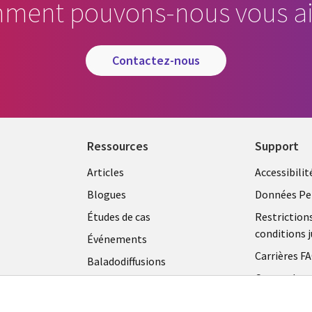
ment pouvons-nous vous ai
contactez-nous
Ressources
Support
Articles
Accessibilit
Blogues
Données Pe
Études de cas
Restriction
conditions j
Événements
Carrières F
Baladodiffusions
Centre de g
Vidéos
témoins
En voir plus