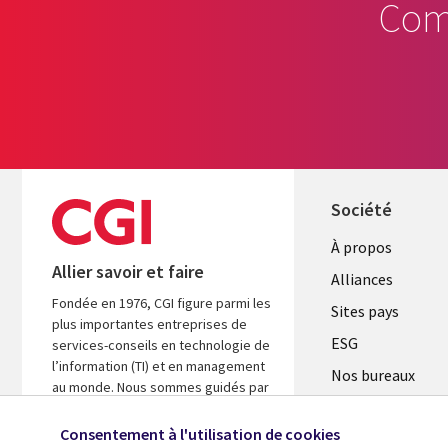
Com
Société
À propos
Allier savoir et faire
Alliances
Fondée en 1976, CGI figure parmi les
Sites pays
plus importantes entreprises de
ESG
services-conseils en technologie de
l’information (TI) et en management
Nos bureaux
au monde. Nous sommes guidés par
Fusions
les faits et axés sur les résultats afin
d’accélérer le rendement de vos
Consentement à l'utilisation de cookies
Salle de presse