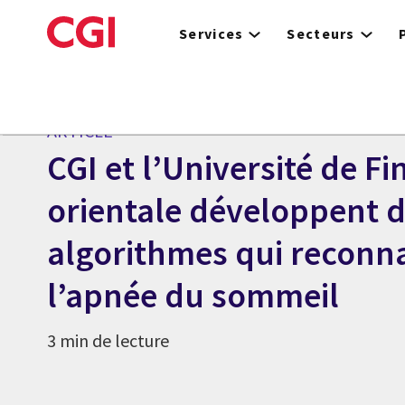
Skip
to
Services
Secteurs
main
content
ARTICLE
CGI et l’Université de F
orientale développent 
algorithmes qui reconn
l’apnée du sommeil
3 min de lecture