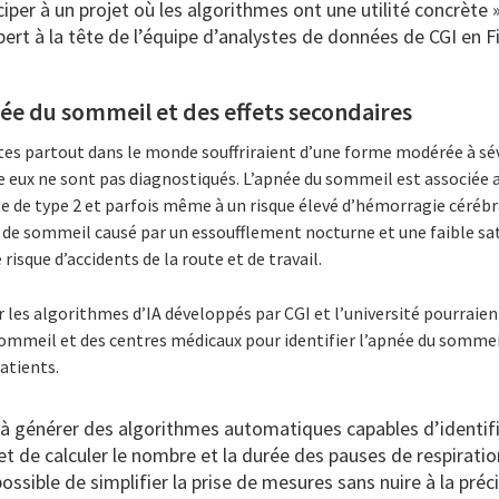
iper à un projet où les algorithmes ont une utilité concrète »
pert à la tête de l’équipe d’analystes de données de CGI en F
ée du sommeil et des effets secondaires
ltes partout dans le monde souffriraient d’une forme modérée à s
re eux ne sont pas diagnostiqués. L’apnée du sommeil est associée 
te de type 2 et parfois même à un risque élevé d’hémorragie cérébra
e de sommeil causé par un essoufflement nocturne et une faible sa
isque d’accidents de la route et de travail.
es algorithmes d’IA développés par CGI et l’université pourraient
sommeil et des centres médicaux pour identifier l’apnée du sommeil
atients.
 à générer des algorithmes automatiques capables d’identifi
 de calculer le nombre et la durée des pauses de respiratio
possible de simplifier la prise de mesures sans nuire à la pré