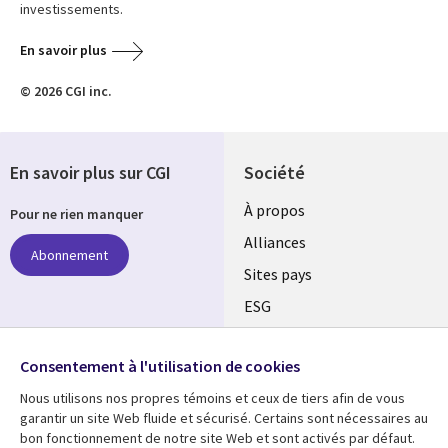
investissements.
En savoir plus
© 2026 CGI inc.
En savoir plus sur CGI
Société
À propos
Pour ne rien manquer
Alliances
Abonnement
Sites pays
ESG
Nos bureaux
Suivez-nous
Consentement à l'utilisation de cookies
Fusions
Nous utilisons nos propres témoins et ceux de tiers afin de vous
Social
Salle de presse
garantir un site Web fluide et sécurisé. Certains sont nécessaires au
Media
bon fonctionnement de notre site Web et sont activés par défaut.
Global