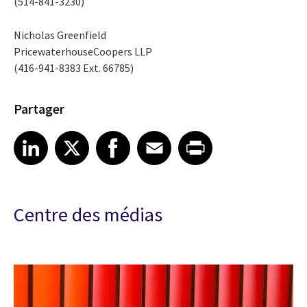
(514-841-3230)
Nicholas Greenfield
PricewaterhouseCoopers LLP
(416-941-8383 Ext. 66785)
Partager
Share article on LinkedIn
Share article on X
Share article on Facebook
Share article on Email
Share article on Print
LinkedIn
X
Facebook
Email
Print
Centre des médias