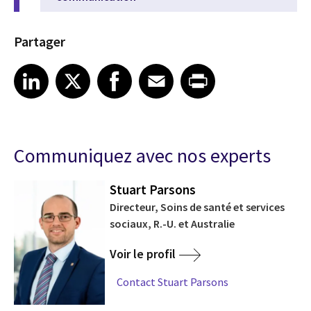
Partager
Share article on LinkedIn
Share article on X
Share article on Facebook
Share article on Email
Share article on Print
LinkedIn
X
Facebook
Email
Print
Communiquez avec nos experts
Stuart Parsons
Directeur, Soins de santé et services
sociaux, R.-U. et Australie
Voir le profil
Contact Stuart Parsons