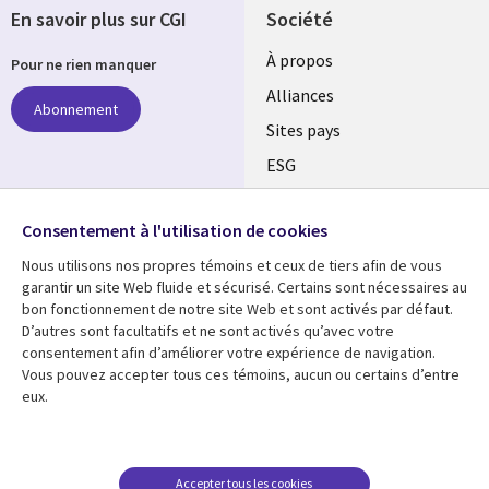
En savoir plus sur CGI
Société
À propos
Pour ne rien manquer
Alliances
Abonnement
Sites pays
ESG
Nos bureaux
Suivez-nous
Consentement à l'utilisation de cookies
Fusions
Nous utilisons nos propres témoins et ceux de tiers afin de vous
Social
Salle de presse
garantir un site Web fluide et sécurisé. Certains sont nécessaires au
Media
bon fonctionnement de notre site Web et sont activés par défaut.
Global
D’autres sont facultatifs et ne sont activés qu’avec votre
FR
consentement afin d’améliorer votre expérience de navigation.
Ressources
Support
Vous pouvez accepter tous ces témoins, aucun ou certains d’entre
eux.
Articles
Accessibilité
Blogues
Données Personnelles
Études de cas
Restrictions et
Accepter tous les cookies