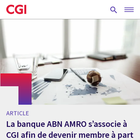
Skip
to
main
content
ARTICLE
La banque ABN AMRO s’associe à
CGI afin de devenir membre à part