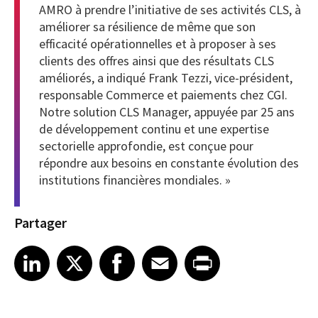
AMRO à prendre l’initiative de ses activités CLS, à
améliorer sa résilience de même que son
efficacité opérationnelles et à proposer à ses
clients des offres ainsi que des résultats CLS
améliorés, a indiqué Frank Tezzi, vice-président,
responsable Commerce et paiements chez CGI.
Notre solution CLS Manager, appuyée par 25 ans
de développement continu et une expertise
sectorielle approfondie, est conçue pour
répondre aux besoins en constante évolution des
institutions financières mondiales. »
Partager
Share article on LinkedIn
Share article on X
Share article on Facebook
Share article on Email
Share article on Print
LinkedIn
X
Facebook
Email
Print