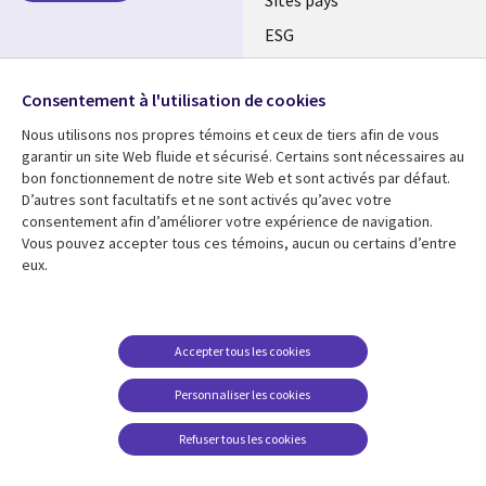
Sites pays
ESG
Nos bureaux
Suivez-nous
Consentement à l'utilisation de cookies
Fusions
Nous utilisons nos propres témoins et ceux de tiers afin de vous
Social
Salle de presse
garantir un site Web fluide et sécurisé. Certains sont nécessaires au
Media
bon fonctionnement de notre site Web et sont activés par défaut.
Global
D’autres sont facultatifs et ne sont activés qu’avec votre
FR
consentement afin d’améliorer votre expérience de navigation.
Ressources
Support
Vous pouvez accepter tous ces témoins, aucun ou certains d’entre
eux.
Articles
Accessibilité
Blogues
Données Personnelles
Études de cas
Restrictions et
Accepter tous les cookies
conditions juridiques
Événements
Personnaliser les cookies
Carrières FAQ
Baladodiffusions
Centre de gestion des
Refuser tous les cookies
Vidéos
témoins
En voir plus