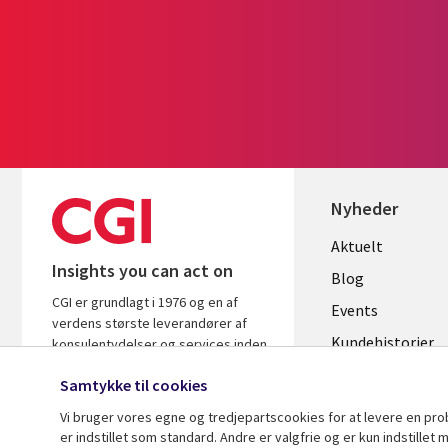
Nyheder
Useful
Aktuelt
Insights you can act on
links
Blog
CGI er grundlagt i 1976 og en af
DENMAR
Events
verdens største leverandører af
Kundehistorier
konsulentydelser og services inden
for it og forretningsrådgivning. Vi
Videoer
Samtykke til cookies
leverer indsigt og løsninger, der
skaber resultater.
Vi bruger vores egne og tredjepartscookies for at levere en pr
er indstillet som standard. Andre er valgfrie og er kun indstille