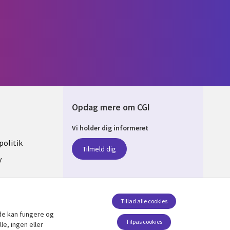
Opdag mere om CGI
Vi holder dig informeret
ARK
olitik
Tilmeld dig
y
sent
Tillad alle cookies
de kan fungere og
Følg os
Tilpas cookies
le, ingen eller