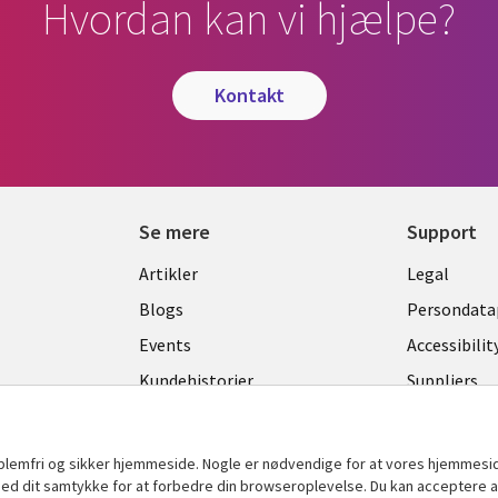
Hvordan kan vi hjælpe?
kontakt
Se mere
Support
Library
Legal
Artikler
Legal
Links
DENM
Blogs
Persondatap
K
DENMARK
Events
Accessibilit
Kundehistorier
Suppliers
Nyheder
Change con
Viewpoints
oblemfri og sikker hjemmeside. Nogle er nødvendige for at vores hjemmesi
t med dit samtykke for at forbedre din browseroplevelse. Du kan acceptere al
Se flere