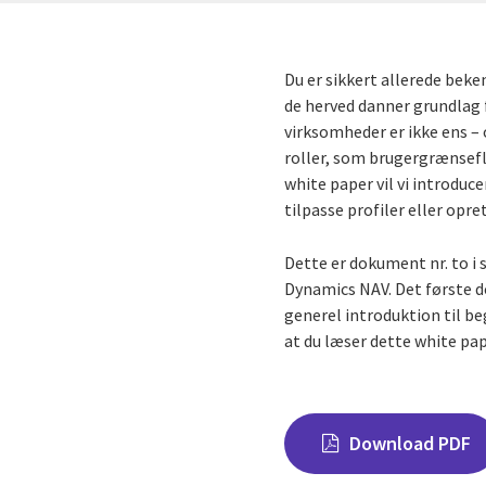
Du er sikkert allerede be
de herved danner grundlag f
virksomheder er ikke ens – 
roller, som brugergrænsefla
white paper vil vi introdu
tilpasse profiler eller opre
Dette er dokument nr. to i 
Dynamics NAV. Det første
generel introduktion til b
at du læser dette white pap
Download PDF