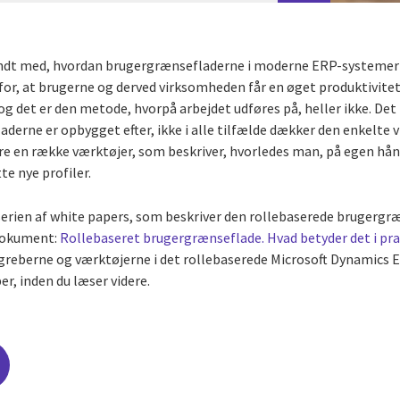
kendt med, hvordan brugergrænsefladerne i moderne ERP-systemer
or, at brugerne og derved virksomheden får en øget produktivitet 
og det er den metode, hvorpå arbejdet udføres på, heller ikke. Det b
derne er opbygget efter, ikke i alle tilfælde dækker den enkelte 
cere en række værktøjer, som beskriver, hvorledes man, på egen hå
tte nye profiler.
serien af white papers, som beskriver den rollebaserede brugergræ
 dokument:
Rollebaseret brugergrænseflade. Hvad betyder det i pra
egreberne og værktøjerne i det rollebaserede Microsoft Dynamics
er, inden du læser videre.