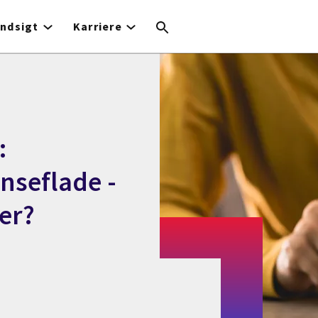
Indsigt
Karriere
:
nseflade -
er?