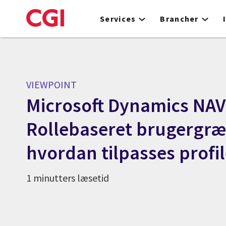
Skip
to
Services
Brancher
main
content
VIEWPOINT
Microsoft Dynamics NAV
Rollebaseret brugergræ
hvordan tilpasses profil
1 minutters læsetid