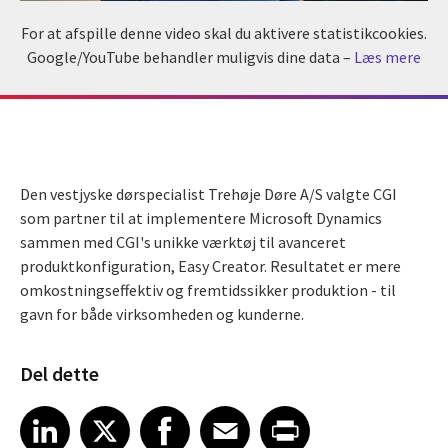
For at afspille denne video skal du aktivere statistikcookies.
Google/YouTube behandler muligvis dine data –
Læs mere
Den vestjyske dørspecialist Trehøje Døre A/S valgte CGI
som partner til at implementere Microsoft Dynamics
sammen med CGI's unikke værktøj til avanceret
produktkonfiguration, Easy Creator. Resultatet er mere
omkostningseffektiv og fremtidssikker produktion - til
gavn for både virksomheden og kunderne.
Del dette
Share article on LinkedIn
Share article on X
Share article on Facebook
Share article on Email
Share article on Print
LinkedIn
X
Facebook
Email
Print