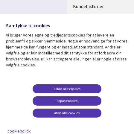
Kundehistorier
Videoer
Følg os
Samtykke til cookies
Social
Vi bruger vores egne og tredjepartscookies for at levere en
Media
problemfri og sikker hjemmeside. Nogle er nødvendige for at vores
DENMARK
hjemmeside kan fungere og er indstillet som standard. Andre er
valgfrie og er kun indstillet med dit samtykke for at forbedre din
Se mere
Support
browseroplevelse. Du kan acceptere alle, ingen eller nogle af disse
valgfrie cookies.
Library
Legal
Artikler
Legal
Links
DENMARK
Blogs
Persondatapolitik
DENMARK
Events
Accessibility
Tillad alle cookies
Kundehistorier
Suppliers
Tilpas cookies
Nyheder
Change consent
Afvis alle cookies
Viewpoints
Se flere
cookiepolitik