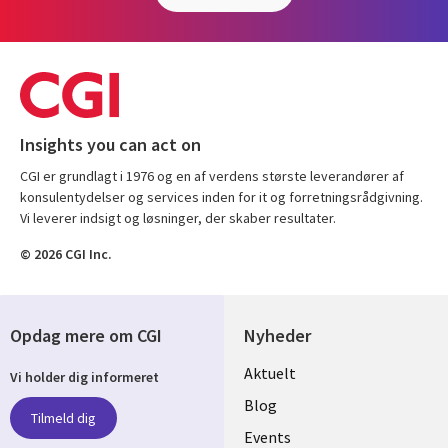
Insights you can act on
CGI er grundlagt i 1976 og en af verdens største leverandører af
konsulentydelser og services inden for it og forretningsrådgivning.
Vi leverer indsigt og løsninger, der skaber resultater.
© 2026 CGI Inc.
Opdag mere om CGI
Nyheder
Useful
Aktuelt
Vi holder dig informeret
links
Blog
Tilmeld dig
DENMARK
Events