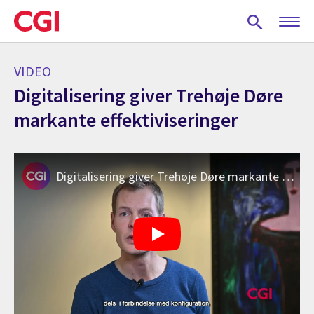
Skip
to
main
content
VIDEO
Digitalisering giver Trehøje Døre
markante effektiviseringer
Digitalisering giver Trehøje Døre markante effektiviseringer