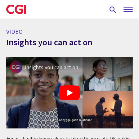
Skip
to
main
content
VIDEO
Insights you can act on
Insights you can act on
For at afspille denne video skal du aktivere statistikcookies.