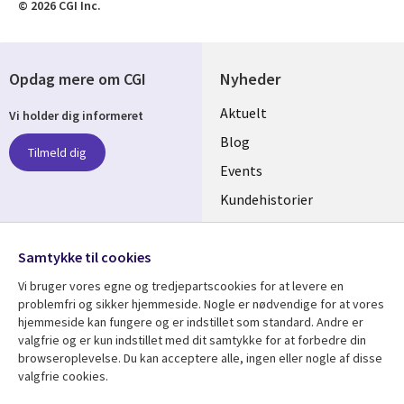
© 2026 CGI Inc.
Opdag mere om CGI
Nyheder
Useful
Aktuelt
Vi holder dig informeret
links
Blog
Tilmeld dig
DENMARK
Events
Kundehistorier
Videoer
Følg os
Samtykke til cookies
Social
Vi bruger vores egne og tredjepartscookies for at levere en
Media
problemfri og sikker hjemmeside. Nogle er nødvendige for at vores
DENMARK
hjemmeside kan fungere og er indstillet som standard. Andre er
valgfrie og er kun indstillet med dit samtykke for at forbedre din
Se mere
Support
browseroplevelse. Du kan acceptere alle, ingen eller nogle af disse
valgfrie cookies.
Library
Legal
Artikler
Legal