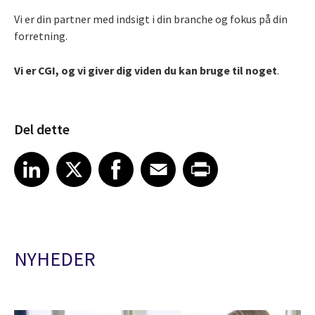
Vi er din partner med indsigt i din branche og fokus på din
forretning.
Vi er CGI, og vi giver dig viden du kan bruge til noget
.
Del dette
Share article on LinkedIn
Share article on X
Share article on Facebook
Share article on Email
Share article on Print
LinkedIn
X
Facebook
Email
Print
NYHEDER