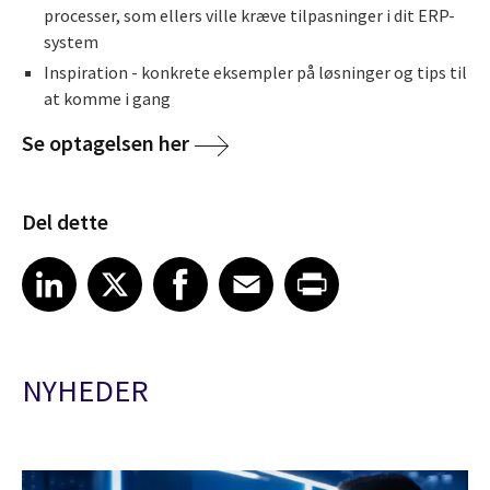
processer, som ellers ville kræve tilpasninger i dit ERP-
system
Inspiration - konkrete eksempler på løsninger og tips til
at komme i gang
Se optagelsen her
Del dette
Share article on LinkedIn
Share article on X
Share article on Facebook
Share article on Email
Share article on Print
LinkedIn
X
Facebook
Email
Print
NYHEDER