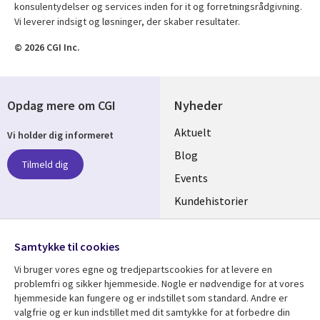
konsulentydelser og services inden for it og forretningsrådgivning.
Vi leverer indsigt og løsninger, der skaber resultater.
© 2026 CGI Inc.
Opdag mere om CGI
Nyheder
Useful
Aktuelt
Vi holder dig informeret
links
Blog
Tilmeld dig
DENMARK
Events
Kundehistorier
Videoer
Følg os
Samtykke til cookies
Social
Vi bruger vores egne og tredjepartscookies for at levere en
Media
problemfri og sikker hjemmeside. Nogle er nødvendige for at vores
DENMARK
hjemmeside kan fungere og er indstillet som standard. Andre er
valgfrie og er kun indstillet med dit samtykke for at forbedre din
Se mere
Support