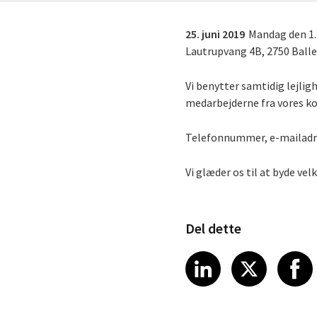
25. juni 2019
Mandag den 1. 
Lautrupvang 4B, 2750 Balle
Vi benytter samtidig lejlig
medarbejderne fra vores kon
Telefonnummer, e-mailadre
Vi glæder os til at byde v
Del dette
Share article
Share art
Shar
LinkedIn
X