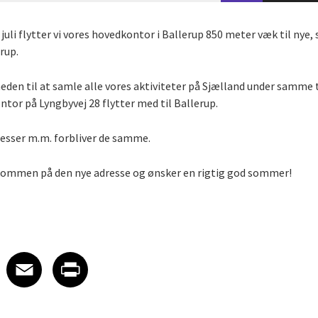
juli flytter vi vores hovedkontor i Ballerup 850 meter væk til nye,
rup.
heden til at samle alle vores aktiviteter på Sjælland under samme 
tor på Lyngbyvej 28 flytter med til Ballerup.
sser m.m. forbliver de samme.
elkommen på den nye adresse og ønsker en rigtig god sommer!
 on LinkedIn
icle on X
e article on Facebook
Share article on Email
Share article on Print
Facebook
Email
Print