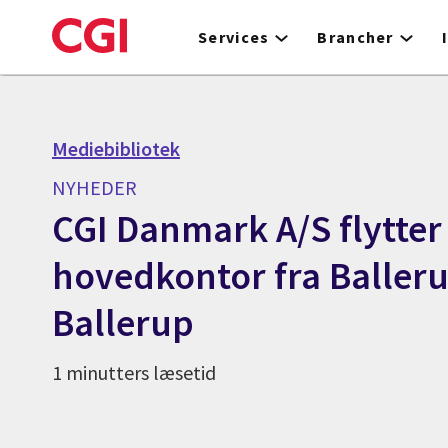
Skip
to
Services
Brancher
main
content
Mediebibliotek
NYHEDER
CGI Danmark A/S flytter
hovedkontor fra Ballerup
Ballerup
1 minutters læsetid