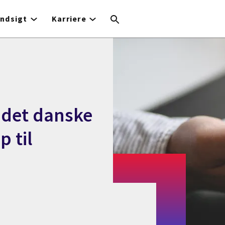
Indsigt
Karriere
 det danske
 til