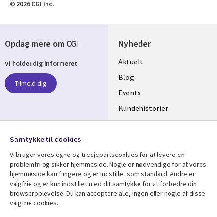
© 2026 CGI Inc.
Opdag mere om CGI
Nyheder
Useful
Aktuelt
Vi holder dig informeret
links
Blog
Tilmeld dig
DENMARK
Events
Kundehistorier
Videoer
Følg os
Samtykke til cookies
Social
Vi bruger vores egne og tredjepartscookies for at levere en
Media
problemfri og sikker hjemmeside. Nogle er nødvendige for at vores
DENMARK
hjemmeside kan fungere og er indstillet som standard. Andre er
valgfrie og er kun indstillet med dit samtykke for at forbedre din
Se mere
Support
browseroplevelse. Du kan acceptere alle, ingen eller nogle af disse
valgfrie cookies.
Library
Legal
Artikler
Legal