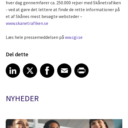
hver dag gennemfører ca. 250.000 rejser med Skånetrafiken
- ved at gøre det lettere at finde de rette informationer på
et af Skånes mest besøgte websteder –
www.skanetrafiken.se
Læs hele pressemeddelsen på
ww.cgi.se
Del dette
Share article on LinkedIn
Share article on X
Share article on Facebook
Share article on Email
Share article on Print
LinkedIn
X
Facebook
Email
Print
NYHEDER