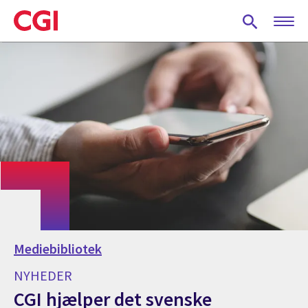
Skip
to
main
content
Mediebibliotek
NYHEDER
CGI hjælper det svenske