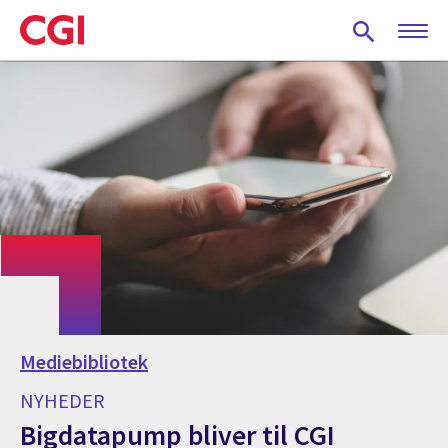
Skip
to
main
content
Mediebibliotek
NYHEDER
Bigdatapump bliver til CGI