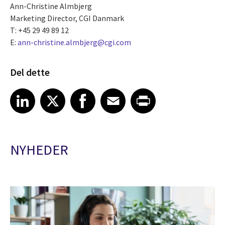
Ann-Christine Almbjerg
Marketing Director, CGI Danmark
T: +45 29 49 89 12
E:
ann-christine.almbjerg@cgi.com
Del dette
Share article on LinkedIn
Share article on X
Share article on Facebook
Share article on Email
Share article on Print
LinkedIn
X
Facebook
Email
Print
NYHEDER