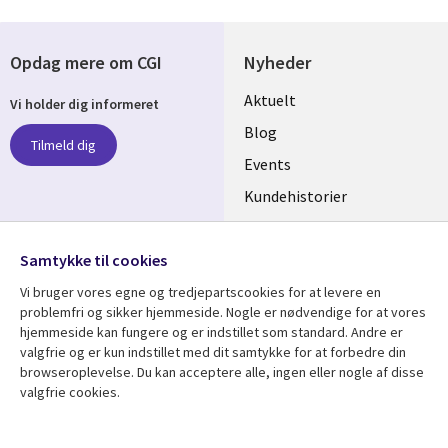
Opdag mere om CGI
Nyheder
Useful
Aktuelt
Vi holder dig informeret
links
Blog
Tilmeld dig
DENMARK
Events
Kundehistorier
Videoer
Følg os
Samtykke til cookies
Social
Vi bruger vores egne og tredjepartscookies for at levere en
Media
problemfri og sikker hjemmeside. Nogle er nødvendige for at vores
DENMARK
hjemmeside kan fungere og er indstillet som standard. Andre er
valgfrie og er kun indstillet med dit samtykke for at forbedre din
Se mere
Support
browseroplevelse. Du kan acceptere alle, ingen eller nogle af disse
valgfrie cookies.
Library
Legal
Artikler
Legal
Links
DENMARK
Blogs
Persondatapolitik