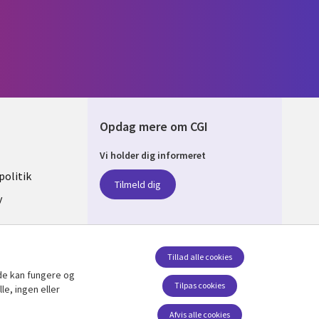
Opdag mere om CGI
Vi holder dig informeret
ARK
olitik
Tilmeld dig
y
sent
Tillad alle cookies
de kan fungere og
Følg os
Tilpas cookies
le, ingen eller
Social Media DENMARK
Afvis alle cookies