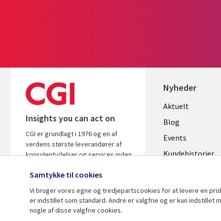
Nyheder
Useful
Aktuelt
Insights you can act on
links
Blog
CGI er grundlagt i 1976 og en af
DENMAR
Events
verdens største leverandører af
Kundehistorier
konsulentydelser og services inden
for it og forretningsrådgivning. Vi
Videoer
Samtykke til cookies
leverer indsigt og løsninger, der
skaber resultater.
Vi bruger vores egne og tredjepartscookies for at levere en pr
er indstillet som standard. Andre er valgfrie og er kun indstille
nogle af disse valgfrie cookies.