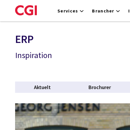
Skip
to
Services
Brancher
main
content
ERP
Inspiration
Aktuelt
Brochurer