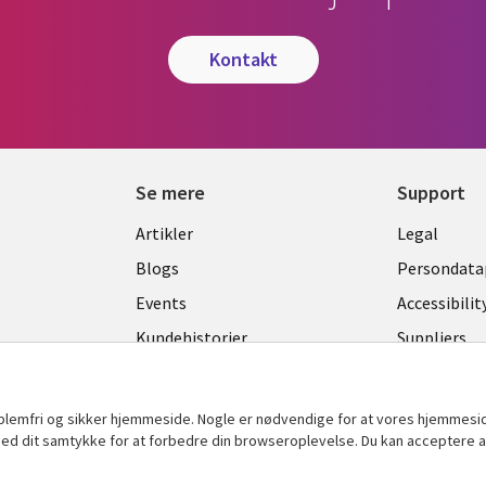
kontakt
Se mere
Support
Library
Legal
Artikler
Legal
Links
DENM
Blogs
Persondatap
K
DENMARK
Events
Accessibilit
Kundehistorier
Suppliers
Nyheder
Change con
Viewpoints
oblemfri og sikker hjemmeside. Nogle er nødvendige for at vores hjemmesi
Se flere
t med dit samtykke for at forbedre din browseroplevelse. Du kan acceptere al