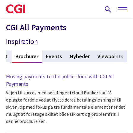
Skip
to
main
content
CGI All Payments
Inspiration
uelt
Brochurer
(active tab)
Events
Nyheder
Viewpoints
Moving payments to the public cloud with CGI All
Payments
Vejen til succes med betalinger i cloud Banker kan få
oplagte fordele ved at flytte deres betalingsløsninger til
skyen, og med fokus på tre fundamentale elementer er det
muligt at foretage skiftet både sikkert og problemfrit. I
denne brochure ser...