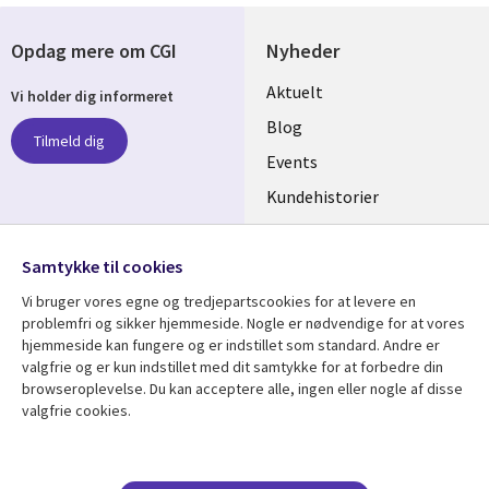
Opdag mere om CGI
Nyheder
Useful
Aktuelt
Vi holder dig informeret
links
Blog
Tilmeld dig
DENMARK
Events
Kundehistorier
Videoer
Følg os
Samtykke til cookies
Social
Vi bruger vores egne og tredjepartscookies for at levere en
Media
problemfri og sikker hjemmeside. Nogle er nødvendige for at vores
DENMARK
hjemmeside kan fungere og er indstillet som standard. Andre er
valgfrie og er kun indstillet med dit samtykke for at forbedre din
Se mere
Support
browseroplevelse. Du kan acceptere alle, ingen eller nogle af disse
valgfrie cookies.
Library
Legal
Artikler
Legal
Links
DENMARK
Blogs
Persondatapolitik