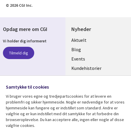
© 2026 CGI Inc.
Opdag mere om CGI
Nyheder
Useful
Aktuelt
Vi holder dig informeret
links
Blog
Tilmeld dig
DENMARK
Events
Kundehistorier
Videoer
Følg os
Samtykke til cookies
Social
Vi bruger vores egne og tredjepartscookies for at levere en
Media
problemfri og sikker hjemmeside. Nogle er nødvendige for at vores
DENMARK
hjemmeside kan fungere og er indstillet som standard. Andre er
valgfrie og er kun indstillet med dit samtykke for at forbedre din
Se mere
Support
browseroplevelse. Du kan acceptere alle, ingen eller nogle af disse
valgfrie cookies.
Library
Legal
Artikler
Legal