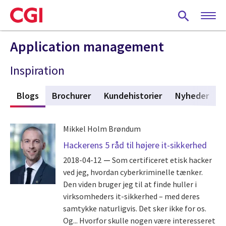
Skip
to
main
content
Application management
Inspiration
r
Blogs
(active tab)
Brochurer
Kundehistorier
Nyheder
Mikkel Holm Brøndum
Hackerens 5 råd til højere it-sikkerhed
2018-04-12
Som certificeret etisk hacker
ved jeg, hvordan cyberkriminelle tænker.
Den viden bruger jeg til at finde huller i
virksomheders it-sikkerhed – med deres
samtykke naturligvis. Det sker ikke for os.
Og... Hvorfor skulle nogen være interesseret