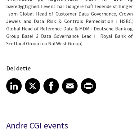
bæredygtighed. Levent har tidligere haft ledende stillinger
som Global Head of Customer Data Governance, Crown
Jewels and Data Risk & Controls Remediation i HSBC;
Global Head of Reference Data & MDM i Deutsche Bank og
Group Basel 3 Data Governance Lead i Royal Bank of
Scotland Group (nu NatWest Group).
Del dette
Share article on LinkedIn
Share article on X
Share article on Facebook
Share article on Email
Share article on Print
LinkedIn
X
Facebook
Email
Print
Andre CGI events