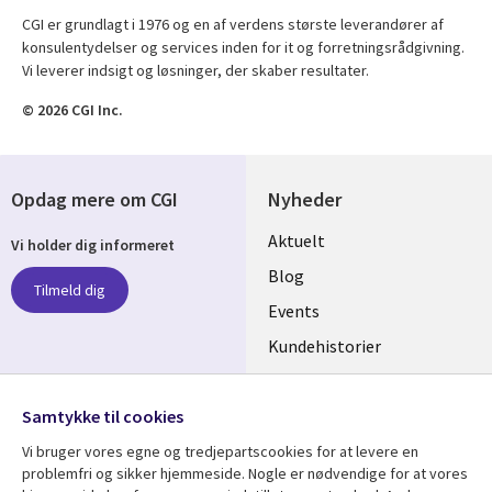
CGI er grundlagt i 1976 og en af verdens største leverandører af
konsulentydelser og services inden for it og forretningsrådgivning.
Vi leverer indsigt og løsninger, der skaber resultater.
© 2026 CGI Inc.
Opdag mere om CGI
Nyheder
Useful
Aktuelt
Vi holder dig informeret
links
Blog
Tilmeld dig
DENMARK
Events
Kundehistorier
Videoer
Følg os
Samtykke til cookies
Social
Vi bruger vores egne og tredjepartscookies for at levere en
Media
problemfri og sikker hjemmeside. Nogle er nødvendige for at vores
DENMARK