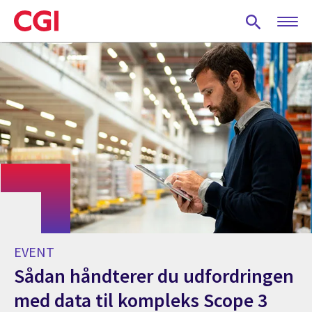
Skip
to
main
content
EVENT
Sådan håndterer du udfordringen
med data til kompleks Scope 3