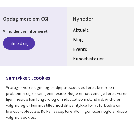
Opdag mere om CGI
Nyheder
Useful
Aktuelt
Vi holder dig informeret
links
Blog
Tilmeld dig
DENMARK
Events
Kundehistorier
Videoer
Følg os
Samtykke til cookies
Social
Vi bruger vores egne og tredjepartscookies for at levere en
Media
problemfri og sikker hjemmeside. Nogle er nødvendige for at vores
DENMARK
hjemmeside kan fungere og er indstillet som standard. Andre er
valgfrie og er kun indstillet med dit samtykke for at forbedre din
Se mere
Support
browseroplevelse. Du kan acceptere alle, ingen eller nogle af disse
valgfrie cookies.
Library
Legal
Artikler
Legal
Links
DENMARK
Blogs
Persondatapolitik