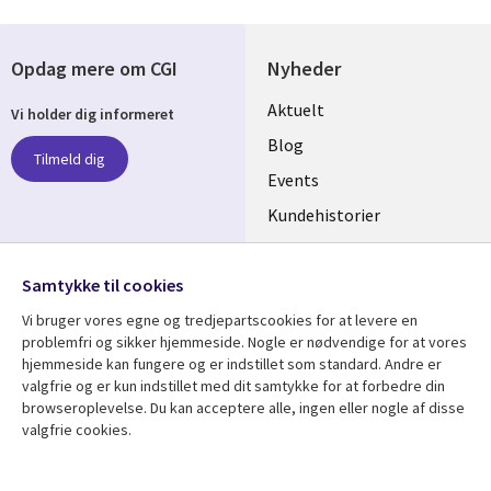
Opdag mere om CGI
Nyheder
Useful
Aktuelt
Vi holder dig informeret
links
Blog
Tilmeld dig
DENMARK
Events
Kundehistorier
Videoer
Følg os
Samtykke til cookies
Social
Vi bruger vores egne og tredjepartscookies for at levere en
Media
problemfri og sikker hjemmeside. Nogle er nødvendige for at vores
DENMARK
hjemmeside kan fungere og er indstillet som standard. Andre er
valgfrie og er kun indstillet med dit samtykke for at forbedre din
Se mere
Support
browseroplevelse. Du kan acceptere alle, ingen eller nogle af disse
valgfrie cookies.
Library
Legal
Artikler
Legal
Links
DENMARK
Blogs
Persondatapolitik