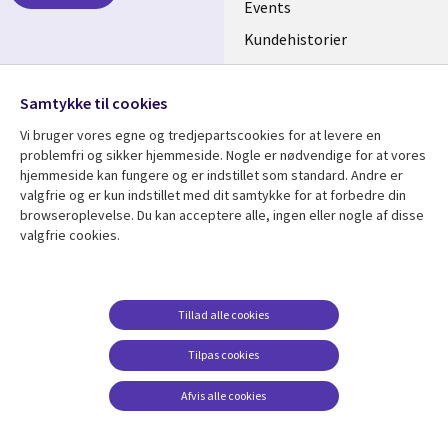
DENMARK
Events
Kundehistorier
Videoer
Følg os
Samtykke til cookies
Social
Vi bruger vores egne og tredjepartscookies for at levere en
Media
problemfri og sikker hjemmeside. Nogle er nødvendige for at vores
DENMARK
hjemmeside kan fungere og er indstillet som standard. Andre er
valgfrie og er kun indstillet med dit samtykke for at forbedre din
Se mere
Support
browseroplevelse. Du kan acceptere alle, ingen eller nogle af disse
valgfrie cookies.
Library
Legal
Artikler
Legal
Links
DENMARK
Blogs
Persondatapolitik
DENMARK
Events
Accessibility
Tillad alle cookies
Kundehistorier
Suppliers
Tilpas cookies
Nyheder
Change consent
Afvis alle cookies
Viewpoints
Se flere