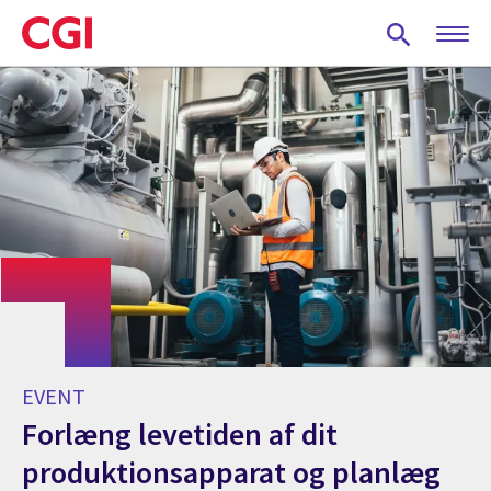
Skip
to
main
content
EVENT
Forlæng levetiden af dit
produktionsapparat og planlæg