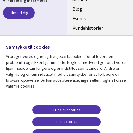
Vi holder dig informeret
links
Blog
Tilmeld dig
DENMARK
Events
Kundehistorier
Videoer
Følg os
Samtykke til cookies
Social
Vi bruger vores egne og tredjepartscookies for at levere en
Media
problemfri og sikker hjemmeside. Nogle er nødvendige for at vores
DENMARK
hjemmeside kan fungere og er indstillet som standard. Andre er
valgfrie og er kun indstillet med dit samtykke for at forbedre din
Se mere
Support
browseroplevelse. Du kan acceptere alle, ingen eller nogle af disse
valgfrie cookies.
Library
Legal
Artikler
Legal
Links
DENMARK
Blogs
Persondatapolitik
DENMARK
Events
Accessibility
Tillad alle cookies
Kundehistorier
Suppliers
Tilpas cookies
Nyheder
Change consent