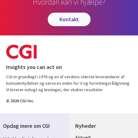
Hvordan kan vi hjælpe?
kontakt
Insights you can act on
CGI er grundlagt i 1976 og en af verdens største leverandører af
konsulentydelser og services inden for it og forretningsrådgivning.
Vi leverer indsigt og løsninger, der skaber resultater.
© 2026 CGI Inc.
Opdag mere om CGI
Nyheder
Useful
Aktuelt