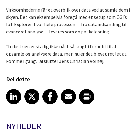
Virksomhederne får et overblik over data ved at samle dem i
skyen. Det kan eksempelvis foregå med et setup som CGI’s
IoT Explorer, hvor hele processen — fra dataindsamling til
avanceret analyse — leveres som en pakkeløsning.
"Industrien er stadig ikke nået så langt i forhold til at
opsamle og analysere data, men nu er det blevet ret let at
komme i gang," afslutter Jens Christian Volhøj.
Del dette
Share article on LinkedIn
Share article on X
Share article on Facebook
Share article on Email
Share article on Print
LinkedIn
X
Facebook
Email
Print
NYHEDER