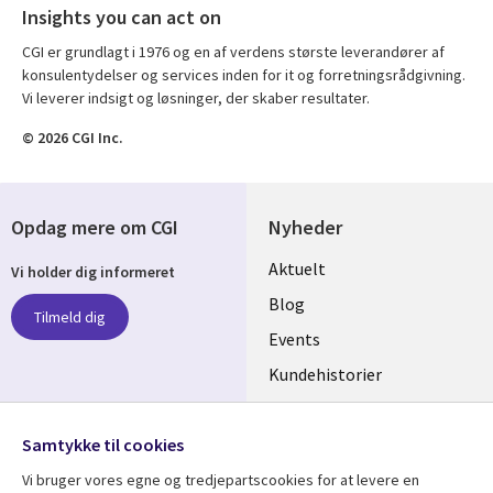
Insights you can act on
CGI er grundlagt i 1976 og en af verdens største leverandører af
konsulentydelser og services inden for it og forretningsrådgivning.
Vi leverer indsigt og løsninger, der skaber resultater.
© 2026 CGI Inc.
Opdag mere om CGI
Nyheder
Useful
Aktuelt
Vi holder dig informeret
links
Blog
Tilmeld dig
DENMARK
Events
Kundehistorier
Videoer
Følg os
Samtykke til cookies
Social
Vi bruger vores egne og tredjepartscookies for at levere en
Media