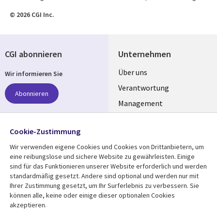
© 2026 CGI Inc.
CGI abonnieren
Unternehmen
Useful
Über uns
Wir informieren Sie
links
Verantwortung
Abonnieren
GERMANY
Management
Standorte
Cookie-Zustimmung
Allianzen
Folgen Sie uns
Wir verwenden eigene Cookies und Cookies von Drittanbietern, um
Merger
Social
eine reibungslose und sichere Website zu gewährleisten. Einige
sind für das Funktionieren unserer Website erforderlich und werden
Media
standardmäßig gesetzt. Andere sind optional und werden nur mit
GERMANY
Ihrer Zustimmung gesetzt, um Ihr Surferlebnis zu verbessern. Sie
können alle, keine oder einige dieser optionalen Cookies
Mediathek
Rechtliches
akzeptieren.