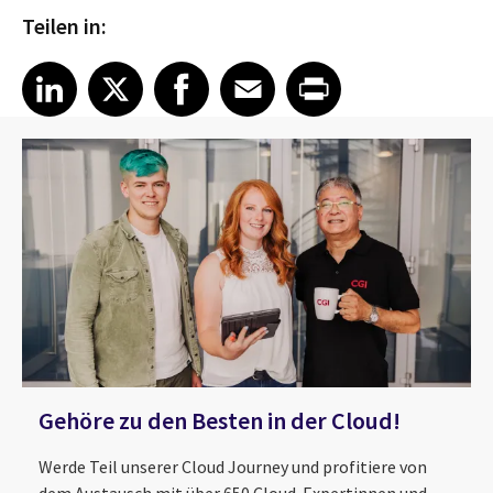
Teilen in:
Share article on LinkedIn
Share article on X
Share article on Facebook
Share article on Email
Share article on Print
LinkedIn
X
Facebook
Email
Print
Gehöre zu den Besten in der Cloud!
Werde Teil unserer Cloud Journey und profitiere von