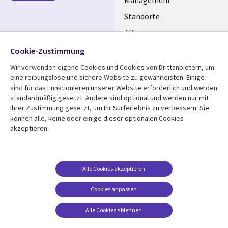
GERMANY
Management
Standorte
Allianzen
Folgen Sie uns
Merger
Cookie-Zustimmung
Social
Media
Wir verwenden eigene Cookies und Cookies von Drittanbietern, um
eine reibungslose und sichere Website zu gewährleisten. Einige
GERMANY
sind für das Funktionieren unserer Website erforderlich und werden
standardmäßig gesetzt. Andere sind optional und werden nur mit
Mediathek
Rechtliches
Ihrer Zustimmung gesetzt, um Ihr Surferlebnis zu verbessern. Sie
Library
Legal
können alle, keine oder einige dieser optionalen Cookies
Aktuelles
Allgemeine
akzeptieren.
Geschäftsbedingungen
Links
GERMANY
Artikel
Beschwerden/Hinweise
GERMANY
Blogs
Compliance
Events
Alle Cookies akzeptieren
Datenschutz
Podcasts
Cookies anpassen
Impressum
Presse
Alle Cookies ablehnen
Cookie-Einstellungen
Standpunkt