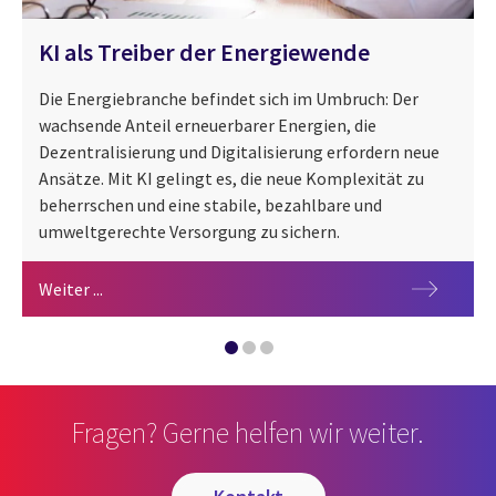
KI als Treiber der Energiewende
Die Energiebranche befindet sich im Umbruch: Der
wachsende Anteil erneuerbarer Energien, die
Dezentralisierung und Digitalisierung erfordern neue
Ansätze. Mit KI gelingt es, die neue Komplexität zu
beherrschen und eine stabile, bezahlbare und
umweltgerechte Versorgung zu sichern.
KI als Treiber der Energiewende
Weiter ...
CGI AgileDX-Hydrogen
Wasserstoff
Fragen? Gerne helfen wir weiter.