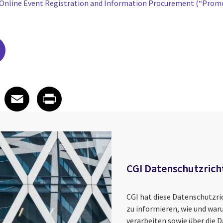
or Online Event Registration and Information Procurement (“Prom
edIn
 X
re on Facebook
Share on Email
Share on Print
Facebook
Email
Print
CGI Datenschutzricht
CGI hat diese Datenschutzri
zu informieren, wie und wa
verarbeiten sowie über die 