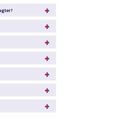
agter?