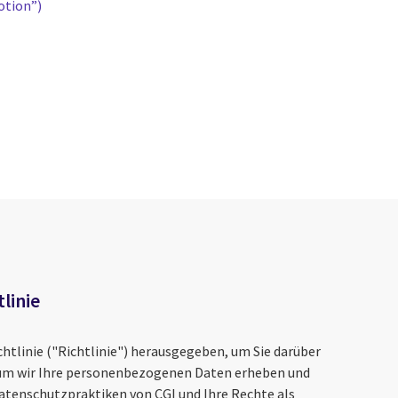
otion”)
linie
chtlinie ("Richtlinie") herausgegeben, um Sie darüber
rum wir Ihre personenbezogenen Daten erheben und
Datenschutzpraktiken von CGI und Ihre Rechte als