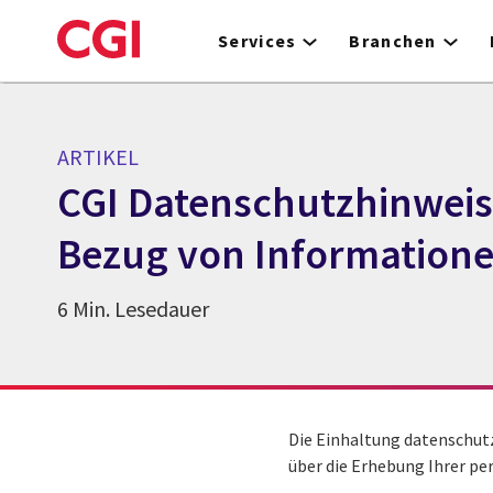
Skip
to
Services
Branchen
main
content
ARTIKEL
CGI Datenschutzhinweis 
Bezug von Informatione
6 Min. Lesedauer
Die Einhaltung datenschut
über die Erhebung Ihrer p