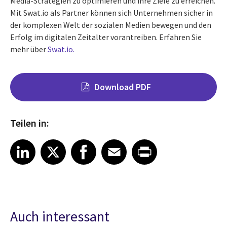
Media-Strategien zu optimieren und ihre Ziele zu erreichen.
Mit Swat.io als Partner können sich Unternehmen sicher in
der komplexen Welt der sozialen Medien bewegen und den
Erfolg im digitalen Zeitalter vorantreiben. Erfahren Sie
mehr über
Swat.io.
Download PDF
Teilen in:
Share on LinkedIn
Share on X
Share on Facebook
Share on Email
Share on Print
LinkedIn
X
Facebook
Email
Print
Auch interessant