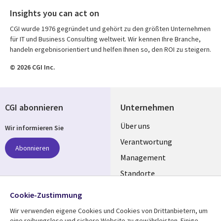
Insights you can act on
CGI wurde 1976 gegründet und gehört zu den größten Unternehmen
für IT und Business Consulting weltweit. Wir kennen Ihre Branche,
handeln ergebnisorientiert und helfen Ihnen so, den ROI zu steigern.
© 2026 CGI Inc.
CGI abonnieren
Unternehmen
Useful
Über uns
Wir informieren Sie
links
Verantwortung
Abonnieren
GERMANY
Management
Standorte
Allianzen
Folgen Sie uns
Cookie-Zustimmung
Merger
Wir verwenden eigene Cookies und Cookies von Drittanbietern, um
Social
eine reibungslose und sichere Website zu gewährleisten. Einige