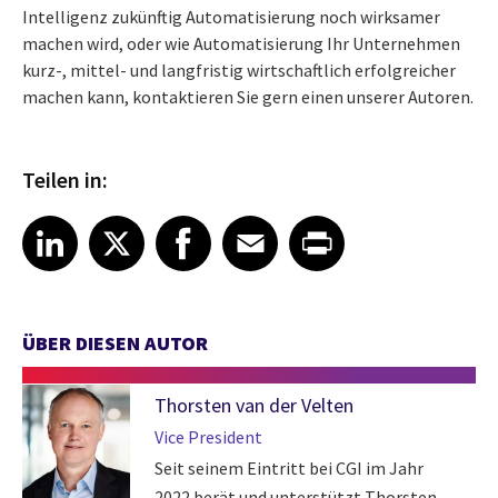
Intelligenz zukünftig Automatisierung noch wirksamer
machen wird, oder wie Automatisierung Ihr Unternehmen
kurz-, mittel- und langfristig wirtschaftlich erfolgreicher
machen kann, kontaktieren Sie gern einen unserer Autoren.
Teilen in:
Share article on LinkedIn
Share article on X
Share article on Facebook
Share article on Email
Share article on Print
LinkedIn
X
Facebook
Email
Print
ÜBER DIESEN AUTOR
Thorsten van der Velten
Vice President
Seit seinem Eintritt bei CGI im Jahr
2022 berät und unterstützt Thorsten