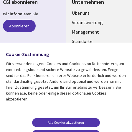
CGI abonnieren
Unternehmen
Useful
Über uns
Wir informieren Sie
links
Verantwortung
Abonnieren
GERMANY
Management
Standorte
Allianzen
Folgen Sie uns
Cookie-Zustimmung
Merger
Wir verwenden eigene Cookies und Cookies von Drittanbietern, um
Social
eine reibungslose und sichere Website zu gewährleisten. Einige
Media
sind für das Funktionieren unserer Website erforderlich und werden
GERMANY
standardmäßig gesetzt. Andere sind optional und werden nur mit
Ihrer Zustimmung gesetzt, um Ihr Surferlebnis zu verbessern. Sie
Mediathek
Rechtliches
können alle, keine oder einige dieser optionalen Cookies
akzeptieren.
Library
Legal
Aktuelles
Allgemeine
Geschäftsbedingungen
Links
GERMANY
Artikel
Beschwerden/Hinweise
GERMANY
Blogs
Alle Cookies akzeptieren
Compliance
Events