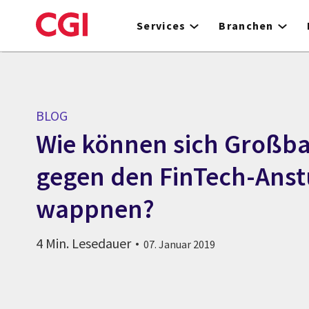
Skip
to
Services
Branchen
main
content
BLOG
Wie können sich Großb
gegen den FinTech-Ans
wappnen?
4 Min. Lesedauer
07. Januar 2019