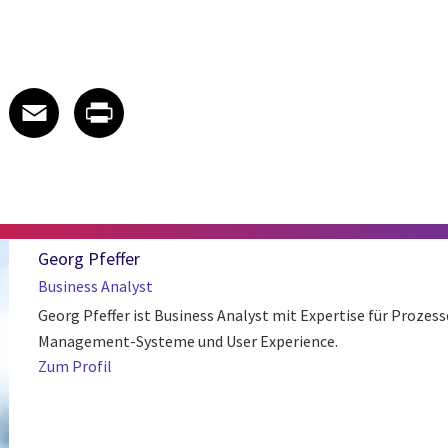
 on LinkedIn
icle on X
e article on Facebook
Share article on Email
Share article on Print
Facebook
Email
Print
Georg Pfeffer
Business Analyst
Georg Pfeffer ist Business Analyst mit Expertise für Prozes
Management-Systeme und User Experience.
Zum Profil