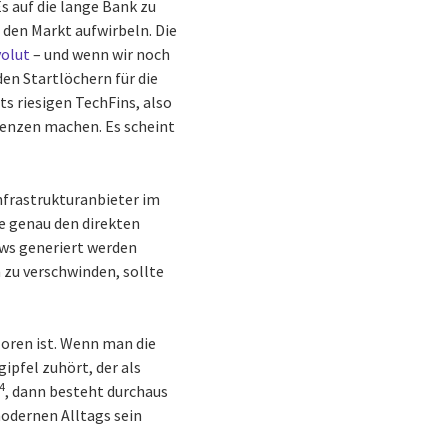
s auf die lange Bank zu
 den Markt aufwirbeln. Die
olut
– und wenn wir noch
den Startlöchern für die
ts riesigen TechFins, also
renzen machen. Es scheint
nfrastrukturanbieter im
se genau den direkten
ws generiert werden
 zu verschwinden, sollte
loren ist. Wenn man die
pfel zuhört, der als
4
, dann besteht durchaus
modernen Alltags sein