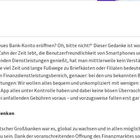
ues Bank-Konto eröffnen? Oh, bitte nicht!“ Dieser Gedanke ist woh
hn der Zeit lebt, die Benutzerfreundlichkeit von Smartphones un
enden Dienstleistungen genießt, hat man mittlerweile kein Verst
ie viel Zeit und lange Fußwege zu Briefkästen oder Filialen bedeu
m Finanzdienstleistungsbereich, genauer: bei den uns bekannten B
tungen: Wir wollen alles bequem und unkompliziert mit wenigen 
 App alles unter Kontrolle haben und dabei keine bösen Überrasc
ei anfallenden Gebühren voraus – und vorzugsweise fallen erst gar
denken
eutscher Großbanken war es, global zu wachsen und in allen mög
u sein. Dank der voranschreitenden Öffnung des Finanzmarktes so