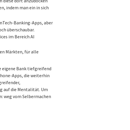
um diese dort anzudocken
en, indem man ein in sich
inTech-Banking-Apps, aber
noch überschaubar.
ces im Bereich AI
en Märkten, für alle
ie eigene Bank tiefgreifend
tphone-Apps, die weiterhin
greifender,
 auf die Mentalität. Um
en: weg vom Selbermachen