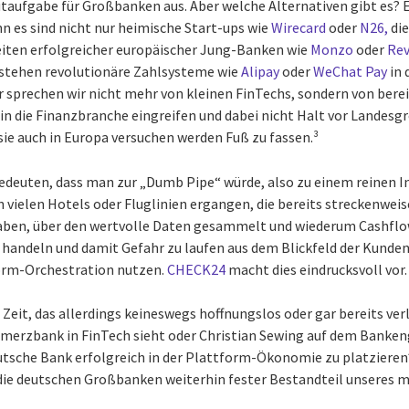
aufgabe für Großbanken aus. Aber welche Alternativen gibt es? E
nn es sind nicht nur heimische Start-ups wie
Wirecard
oder
N26,
die
eiten erfolgreicher europäischer Jung-Banken wie
Monzo
oder
Rev
 stehen revolutionäre Zahlsysteme wie
Alipay
oder
WeChat Pay
in 
r sprechen wir nicht mehr von kleinen FinTechs, sondern von berei
in die Finanzbranche eingreifen und dabei nicht Halt vor Landesg
s sie auch in Europa versuchen werden Fuß zu fassen.³
edeuten, dass man zur „Dumb Pipe“ würde, also zu einem reinen I
n vielen Hotels oder Fluglinien ergangen, die bereits streckenwei
ben, über den wertvolle Daten gesammelt und wiederum Cashflo
u handeln und damit Gefahr zu laufen aus dem Blickfeld der Kunden
orm-Orchestration nutzen.
CHECK24
macht dies eindrucksvoll vor.
 Zeit, das allerdings keineswegs hoffnungslos oder gar bereits ver
erzbank in FinTech sieht oder Christian Sewing auf dem Bankengi
eutsche Bank erfolgreich in der Plattform-Ökonomie zu platzieren
 die deutschen Großbanken weiterhin fester Bestandteil unseres 