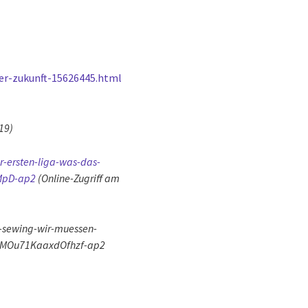
er-zukunft-15626445.html
19)
r-ersten-liga-was-das-
UMpD-ap2
(Online-Zugriff am
n-sewing-wir-muessen-
xQEMOu71KaaxdOfhzf-ap2