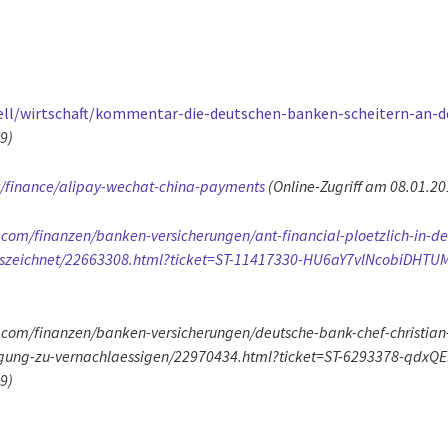
ell/wirtschaft/kommentar-die-deutschen-banken-scheitern-an-d
9)
t/finance/alipay-wechat-china-payments
(Online-Zugriff am 08.01.20
com/finanzen/banken-versicherungen/ant-financial-ploetzlich-in-de
-auszeichnet/22663308.html?ticket=ST-11417330-HU6aY7vlNcobiDHT
t.com/finanzen/banken-versicherungen/deutsche-bank-chef-christia
digung-zu-vernachlaessigen/22970434.html?ticket=ST-6293378-qd
9)