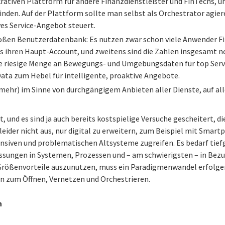
krativen Plattform für andere Finanzdienstleister und FinTechs, 
inden. Auf der Plattform sollte man selbst als Orchestrator agier
es Service-Angebot steuert.
roßen Benutzerdatenbank: Es nutzen zwar schon viele Anwender F
als ihren Haupt-Account, und zweitens sind die Zahlen insgesamt 
 riesige Menge an Bewegungs- und Umgebungsdaten für top Servi
Data zum Hebel für intelligente, proaktive Angebote.
(mehr) im Sinne von durchgängigem Anbieten aller Dienste, auf all
ht, und es sind ja auch bereits kostspielige Versuche gescheitert, d
 leider nicht aus, nur digital zu erweitern, zum Beispiel mit Smar
ensiven und problematischen Altsysteme zugreifen. Es bedarf tief
ungen in Systemen, Prozessen und – am schwierigsten – in Bezug
Größenvorteile auszunutzen, muss ein Paradigmenwandel erfolg
n zum Öffnen, Vernetzen und Orchestrieren.
n