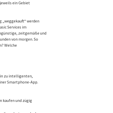
eweils ein Gebiet
nug „weggekauft“ werden
asic Services im
engünstige, zeitgemäße und
 Kunden von morgen. So
en? Welche
in zu intelligenten,
einer Smartphone-App.
en kaufen und zügig