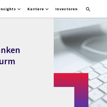
Insights
Karriere
Investoren
anken
turm