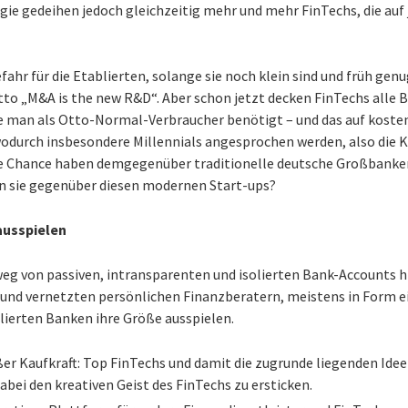
e gedeihen jedoch gleichzeitig mehr und mehr FinTechs, die auf j
fahr für die Etablierten, solange sie noch klein sind und früh ge
to „M&A is the new R&D“. Aber schon jetzt decken FinTechs alle B
ie man als Otto-Normal-Verbraucher benötigt – und das auf kost
 wodurch insbesondere Millennials angesprochen werden, also die
lche Chance haben demgegenüber traditionelle deutsche Großbank
 sie gegenüber diesen modernen Start-ups?
ausspielen
 weg von passiven, intransparenten und isolierten Bank-Accounts h
 und vernetzten persönlichen Finanzberatern, meistens in Form 
lierten Banken ihre Größe ausspielen.
er Kaufkraft: Top FinTechs und damit die zugrunde liegenden Ide
bei den kreativen Geist des FinTechs zu ersticken.