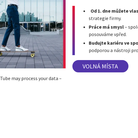
Od 1. dne můžete vlas
strategie firmy.
Práce má smysl
– spol
posouváme vpřed.
Budujte kariéru ve sp
podporou a nástroji pro 
VOLNÁ MÍSTA
ouTube may process your data –