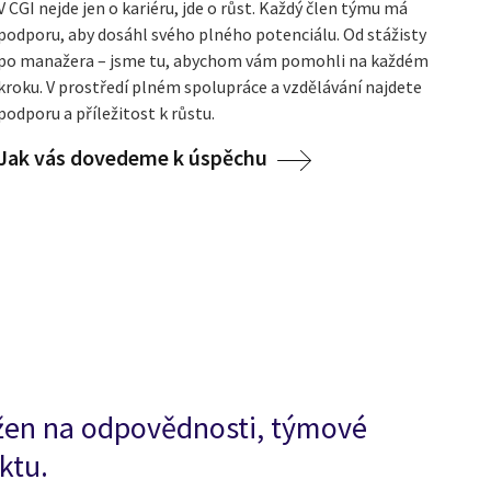
V CGI nejde jen o kariéru, jde o růst. Každý člen týmu má
podporu, aby dosáhl svého plného potenciálu. Od stážisty
po manažera – jsme tu, abychom vám pomohli na každém
kroku. V prostředí plném spolupráce a vzdělávání najdete
podporu a příležitost k růstu.
Jak vás dovedeme k úspěchu
ložen na odpovědnosti, týmové
ktu.