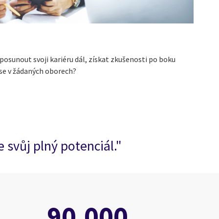
 posunout svoji kariéru dál, získat zkušenosti po boku
se v žádaných oborech?
 svůj plný potenciál."
90,000