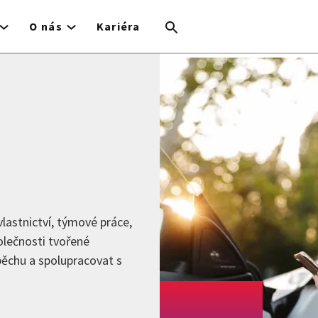
O nás
Kariéra
vlastnictví, týmové práce,
olečnosti tvořené
pěchu a spolupracovat s