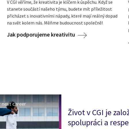
V CGI věříme, že kreativita je klíčem k úspěchu. Když se
stanete součástí našeho týmu, budete mít příležitost
přicházet s inovativními nápady, které mají reálný dopad
na svět kolem nás. Měňme budoucnost společně!
Jak podporujeme kreativitu
r next career
Život v CGI je za
spolupráci a respe