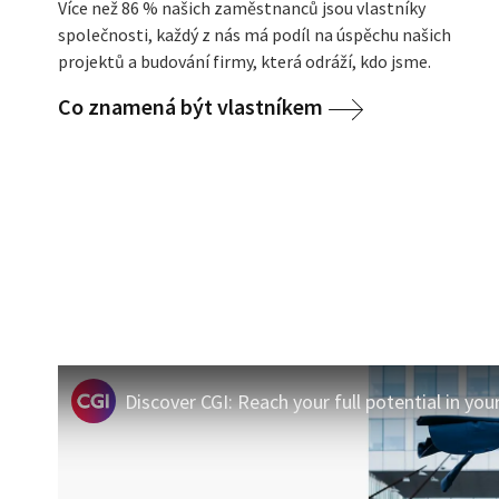
Více než 86 % našich zaměstnanců jsou vlastníky
společnosti, každý z nás má podíl na úspěchu našich
projektů a budování firmy, která odráží, kdo jsme.
Co znamená být vlastníkem
Discover CGI: Reach your full potential in you