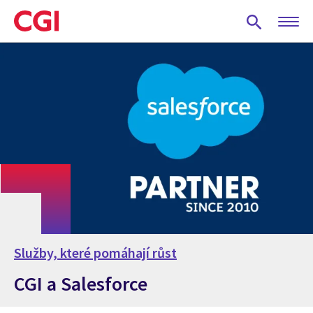
Skip
to
main
content
Služby, které pomáhají růst
CGI a Salesforce