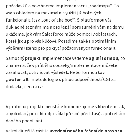
požadavků a navrhneme implementační „roadmapu“. To
vše s ohledem na maximální využití již hotových
funkcionalit (tzv. „out of the box“). S platformou vás
důkladně seznámíme a pro lepší porozumění vám na demu
ukážeme, jak vám Salesforce může pomoci v oblastech,
které jsou pro vás klíčové. Poradíme také s optimálním
výběrem licencí pro pokrytí požadovaných funkcionalit.
Samotný
projekt
implementace vedeme
agilní formou
, to
znamená, že v průběhu dodávky/implementace můžete
zasahovat, ovlivňovat výsledek. Nebo formou
tzv.
„waterfall
” metodologie s plnou odpovědností CGI za
dodávku, cenu a čas.
V průběhu projektu neustále komunikujeme s klientem tak,
aby dodaný projekt odpovídal přesné představě a potřebám
daného podnikání.
Velmi důležitá část je
uvedení nového řešení do provozu
,