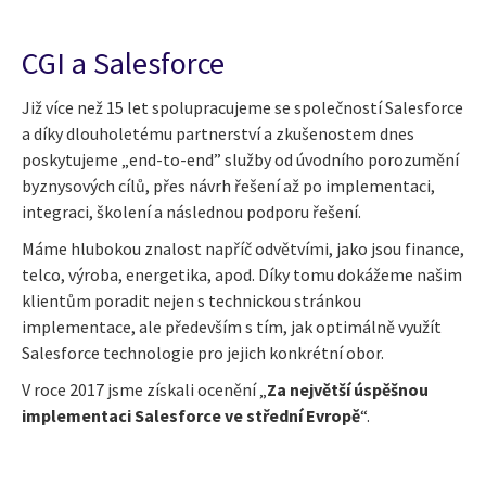
CGI a Salesforce
Již více než 15 let spolupracujeme se společností Salesforce
a díky dlouholetému partnerství a zkušenostem dnes
poskytujeme „end-to-end” služby od úvodního porozumění
byznysových cílů, přes návrh řešení až po implementaci,
integraci, školení a následnou podporu řešení.
M
áme hlubokou znalost napříč odvětvími, jako jsou finance,
telco, výroba, energetika, apod. Díky tomu dokážeme našim
klientům poradit nejen s technickou stránkou
implementace, ale především s tím, jak optimálně využít
Salesforce technologie pro jejich konkrétní obor.
V roce 2017 jsme získali ocenění „
Za největší úspěšnou
implementaci Salesforce ve střední Evropě
“.