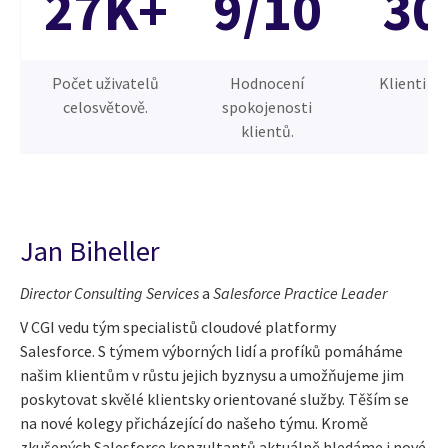
27K+
9/10
30
Počet uživatelů
Hodnocení
Klienti Sa
celosvětově.
spokojenosti
klientů.
Jan Biheller
Director Consult
ing Services
a
Salesforce Practice Leader
V CGI vedu tým specialistů cloudové platformy
Salesforce.
S týmem výborných lidí a profíků pomáháme
našim klientům v růstu jejich byznysu a umožňujeme jim
poskytovat skvělé klientsky orientované služby.
Těším se
na nové kolegy přicházející do našeho týmu. Kromě
zkušených Salesforce konzultantů aktuálně hledáme i nové