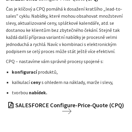
Čas je klíčový a CPQ pomáhá k dosažení kratšího „lead-to-
sales” cyklu. Nabídky, které mohou obsahovat množstevní
slevy, aktualizované ceny, splátkové kalendáře, atd. se
dostanou ke klientům bez zbytečného čekání. Stejně tak
každá další příprava variantní nabídky je procesně velmi
jednoduchá a rychlá. Navíc v kombinaci s elektronickým
podpisem se celý proces může stát ještě více efektivní.
CPQ – nastavíme vám správně procesy spojené s:
konfigurací
produktů,
kalkulací
ceny
s ohledem na náklady, marže i slevy,
tvorbou
nabídek.
SALESFORCE Configure-Price-Quote (CPQ)