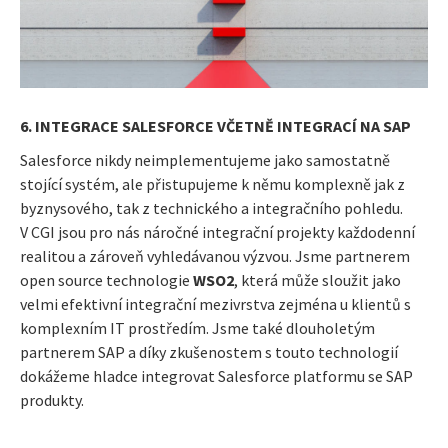
6. INTEGRACE SALESFORCE VČETNĚ INTEGRACÍ NA SAP
Salesforce nikdy neimplementujeme jako samostatně
stojící systém, ale přistupujeme k němu komplexně jak z
byznysového, tak z technického a integračního pohledu.
V CGI jsou pro nás náročné integrační projekty každodenní
realitou a zároveň vyhledávanou výzvou. Jsme partnerem
open source technologie
WSO2
, která může sloužit jako
velmi efektivní integrační mezivrstva zejména u klientů s
komplexním IT prostředím. Jsme také dlouholetým
partnerem SAP a díky zkušenostem s touto technologií
dokážeme hladce integrovat Salesforce platformu se SAP
produkty.