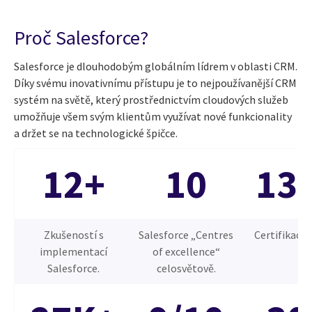
Proč Salesforce?
Salesforce je dlouhodobým globálním lídrem v oblasti CRM.
Díky svému inovativnímu přístupu je to nejpoužívanější CRM
systém na světě, který prostřednictvím cloudových služeb
umožňuje všem svým klientům využívat nové funkcionality
a držet se na technologické špičce.
12+
10
13
Zkušeností s
Salesforce „Centres
Certifikace 
implementací
of excellence“
Salesforce.
celosvětově.