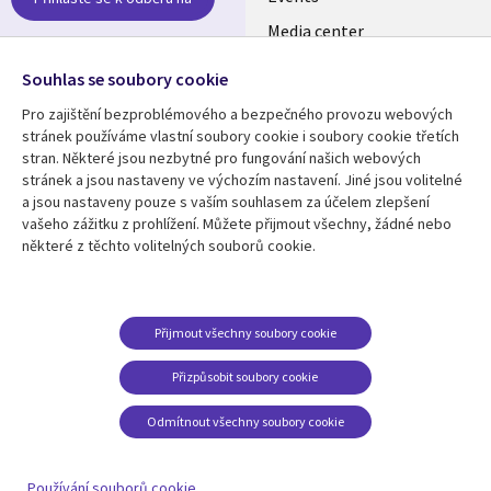
CZECH
Media center
REPUBLIC
Newsroom
Follow us
Souhlas se soubory cookie
Pro zajištění bezproblémového a bezpečného provozu webových
Social
stránek používáme vlastní soubory cookie i soubory cookie třetích
Media
stran. Některé jsou nezbytné pro fungování našich webových
CZECH
stránek a jsou nastaveny ve výchozím nastavení. Jiné jsou volitelné
REPUBLIC
a jsou nastaveny pouze s vaším souhlasem za účelem zlepšení
Resource center
Support
vašeho zážitku z prohlížení. Můžete přijmout všechny, žádné nebo
některé z těchto volitelných souborů cookie.
Library
Legal
Articles
Privacy
Links
CZECH
Blogs
Website Privacy Policy
CZECH
REPUBLIC
Case studies
Cookie Consent
Přijmout všechny soubory cookie
Events
REPUBLIC
Přizpůsobit soubory cookie
Podcasts
Odmítnout všechny soubory cookie
Videos
See more
Používání souborů cookie