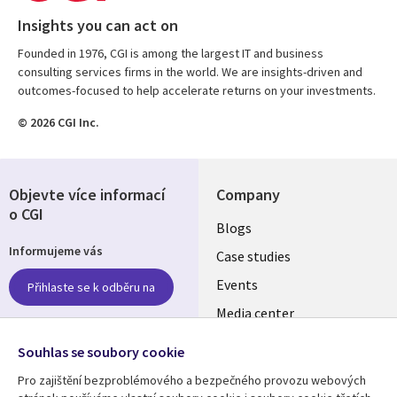
Insights you can act on
Founded in 1976, CGI is among the largest IT and business
consulting services firms in the world. We are insights-driven and
outcomes-focused to help accelerate returns on your investments.
© 2026 CGI Inc.
Objevte více informací
Company
o CGI
Useful
Blogs
Informujeme vás
links
Case studies
CZECH
Events
Přihlaste se k odběru na
Media center
REPUBLIC
Newsroom
Follow us
Souhlas se soubory cookie
Pro zajištění bezproblémového a bezpečného provozu webových
Social