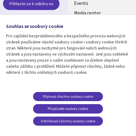
CZECH
Events
Přihlaste se k odběru na
Media center
REPUBLIC
Newsroom
Follow us
Souhlas se soubory cookie
Pro zajištění bezproblémového a bezpečného provozu webových
Social
stránek používáme vlastní soubory cookie i soubory cookie třetích
Media
stran. Některé jsou nezbytné pro fungování našich webových
CZECH
stránek a jsou nastaveny ve výchozím nastavení. Jiné jsou volitelné
REPUBLIC
a jsou nastaveny pouze s vaším souhlasem za účelem zlepšení
Resource center
Support
vašeho zážitku z prohlížení. Můžete přijmout všechny, žádné nebo
některé z těchto volitelných souborů cookie.
Library
Legal
Articles
Privacy
Links
CZECH
Blogs
Website Privacy Policy
CZECH
REPUBLIC
Case studies
Cookie Consent
Přijmout všechny soubory cookie
Events
REPUBLIC
Přizpůsobit soubory cookie
Podcasts
Odmítnout všechny soubory cookie
Videos
See more