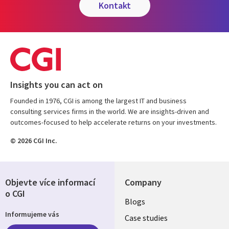
kontakt
Insights you can act on
Founded in 1976, CGI is among the largest IT and business
consulting services firms in the world. We are insights-driven and
outcomes-focused to help accelerate returns on your investments.
© 2026 CGI Inc.
Objevte více informací
Company
o CGI
Useful
Blogs
Informujeme vás
links
Case studies