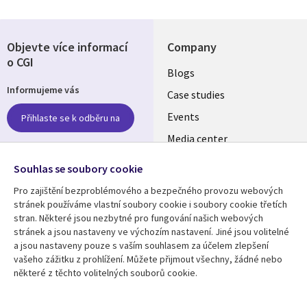
Objevte více informací
Company
o CGI
Useful
Blogs
Informujeme vás
links
Case studies
CZECH
Events
Přihlaste se k odběru na
Media center
REPUBLIC
Newsroom
Follow us
Souhlas se soubory cookie
Pro zajištění bezproblémového a bezpečného provozu webových
Social
stránek používáme vlastní soubory cookie i soubory cookie třetích
Media
stran. Některé jsou nezbytné pro fungování našich webových
CZECH
stránek a jsou nastaveny ve výchozím nastavení. Jiné jsou volitelné
REPUBLIC
a jsou nastaveny pouze s vaším souhlasem za účelem zlepšení
Resource center
Support
vašeho zážitku z prohlížení. Můžete přijmout všechny, žádné nebo
některé z těchto volitelných souborů cookie.
Library
Legal
Articles
Privacy
Links
CZECH
Blogs
Website Privacy Policy