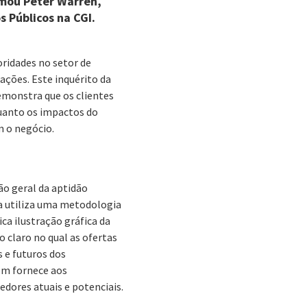
rmou Peter Warren,
 Públicos na CGI.
oridades no setor de
ações. Este inquérito da
demonstra que os clientes
quanto os impactos do
m o negócio.
ão geral da aptidão
a utiliza uma metodologia
ca ilustração gráfica da
claro no qual as ofertas
s e futuros dos
ém fornece aos
dores atuais e potenciais.