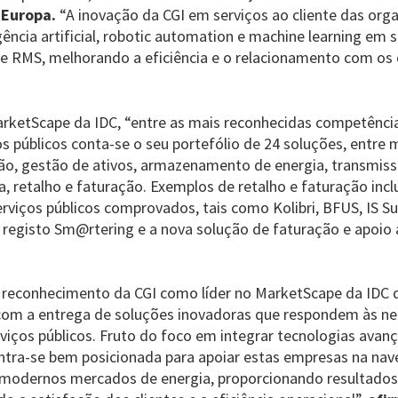
a Europa.
“A inovação da CGI em serviços ao cliente das org
ligência artificial, robotic automation e machine learning em
e RMS, melhorando a eficiência e o relacionamento com os c
ketScape da IDC, “entre as mais reconhecidas competências
s públicos conta-se o seu portefólio de 24 soluções, entre
o, gestão de ativos, armazenamento de energia, transmissã
, retalho e faturação. Exemplos de retalho e faturação inc
rviços públicos comprovados, tais como Kolibri, BFUS, IS Sui
registo Sm@rtering e a nova solução de faturação e apoio 
 reconhecimento da CGI como líder no MarketScape da IDC
om a entrega de soluções inovadoras que respondem às ne
viços públicos. Fruto do foco em integrar tecnologias avan
ontra-se bem posicionada para apoiar estas empresas na na
modernos mercados de energia, proporcionando resultados 