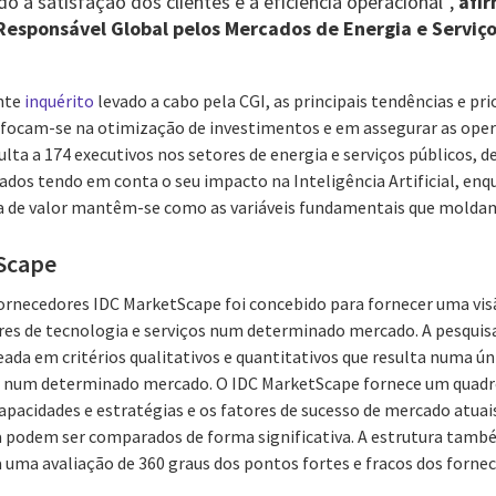
 a satisfação dos clientes e a eficiência operacional”,
afi
Responsável Global pelos Mercados de Energia e Serviços
nte
inquérito
levado a cabo pela CGI, as principais tendências e pri
s focam-se na otimização de investimentos e em assegurar as oper
lta a 174 executivos nos setores de energia e serviços públicos, 
dados tendo em conta o seu impacto na Inteligência Artificial, en
eia de valor mantêm-se como as variáveis fundamentais que molda
Scape
ornecedores IDC MarketScape foi concebido para fornecer uma vis
res de tecnologia e serviços num determinado mercado. A pesquis
da em critérios qualitativos e quantitativos que resulta numa úni
r num determinado mercado. O IDC MarketScape fornece um quadro 
capacidades e estratégias e os fatores de sucesso de mercado atuai
a podem ser comparados de forma significativa. A estrutura tamb
uma avaliação de 360 graus dos pontos fortes e fracos dos fornece