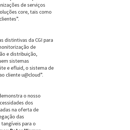
anizações de serviços
 soluções core, tais como
lientes”.
 distintivas da CGI para
 monitorização de
o e distribuição,
luem sistemas
te e efluid, o sistema de
ao cliente u@cloud”.
 demonstra o nosso
cessidades dos
çadas na oferta de
vegação das
tangíveis para o