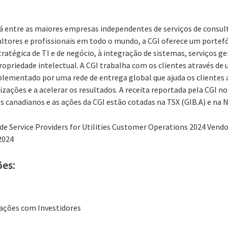
á entre as maiores empresas independentes de serviços de consult
ltores e profissionais em todo o mundo, a CGI oferece um portefó
tratégica de TI e de negócio, à integração de sistemas, serviços ge
propriedade intelectual. A CGI trabalha com os clientes através d
lementado por uma rede de entrega global que ajuda os clientes 
zações e a acelerar os resultados. A receita reportada pela CGI no 
s canadianos e as ações da CGI estão cotadas na TSX (GIB.A) e na 
e Service Providers for Utilities Customer Operations 2024 Ven
2024
ões:
lações com Investidores