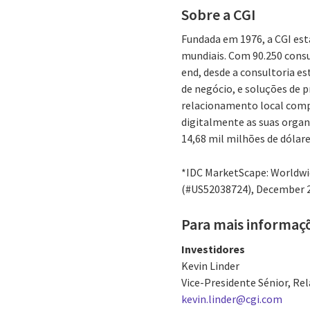
Sobre a CGI
Fundada em 1976, a CGI est
mundiais. Com 90.250 consu
end, desde a consultoria es
de negócio, e soluções de 
relacionamento local comp
digitalmente as suas organi
14,68 mil milhões de dólare
*IDC MarketScape: Worldwid
(#US52038724), December 
Para mais informaç
Investidores
Kevin Linder
Vice-Presidente Sénior, Re
kevin.linder@cgi.com