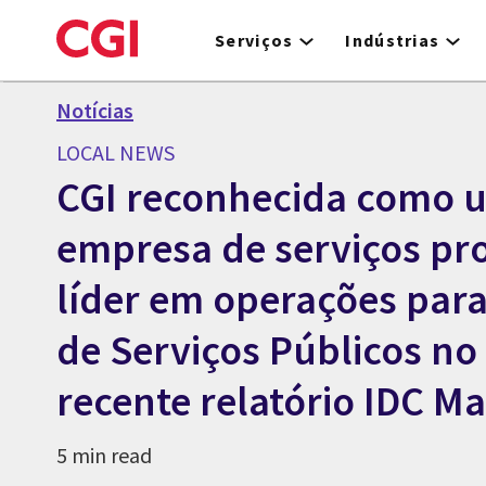
Skip
to
Serviços
Indústrias
main
content
Notícias
LOCAL NEWS
CGI reconhecida como 
empresa de serviços pro
líder em operações par
de Serviços Públicos no
recente relatório IDC M
5 min read