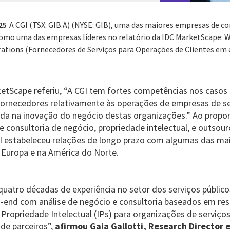
25
A CGI (TSX: GIB.A) (NYSE: GIB), uma das maiores empresas de co
como uma das empresas líderes no relatório da IDC MarketScape: W
rations (Fornecedores de Serviços para Operações de Clientes em
ketScape referiu, “A CGI tem fortes competências nos casos
fornecedores relativamente às operações de empresas de se
ida na inovação do negócio destas organizações.” Ao propo
e consultoria de negócio, propriedade intelectual, e outsou
GI estabeleceu relações de longo prazo com algumas das ma
a Europa e na América do Norte.
 quatro décadas de experiência no setor dos serviços públic
o-end com análise de negócio e consultoria baseados em r
 Propriedade Intelectual (IPs) para organizações de serviço
 de parceiros”,
afirmou Gaia Gallotti, Research Director 