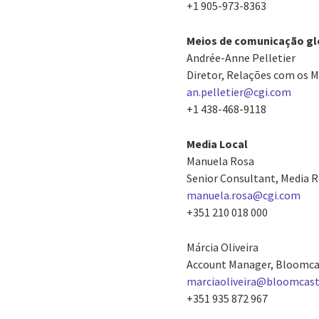
+1 905-973-8363
Meios de comunicação gl
Andrée-Anne Pelletier
Diretor, Relações com os M
an.pelletier@cgi.com
+1 438-468-9118
Media Local
Manuela Rosa
Senior Consultant, Media 
manuela.rosa@cgi.com
+351 210 018 000
Márcia Oliveira
Account Manager, Bloomc
marciaoliveira@bloomcast
+351 935 872 967