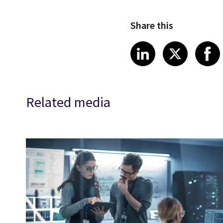
Share this
Share article
Share art
Shar
LinkedIn
X
Related media