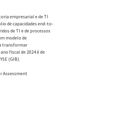
oria empresarial e de TI
lio de capacidades end-to-
ridos de TI e de processos
e um modelo de
a transformar
ano fiscal de 2024 é de
NYSE (GIB).
dor Assessment