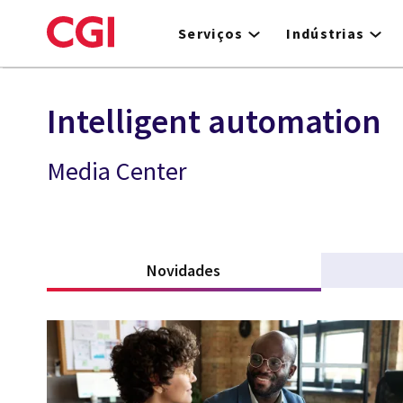
Skip
to
Serviços
Indústrias
main
content
Intelligent automation
Media Center
Novidades
(active tab)