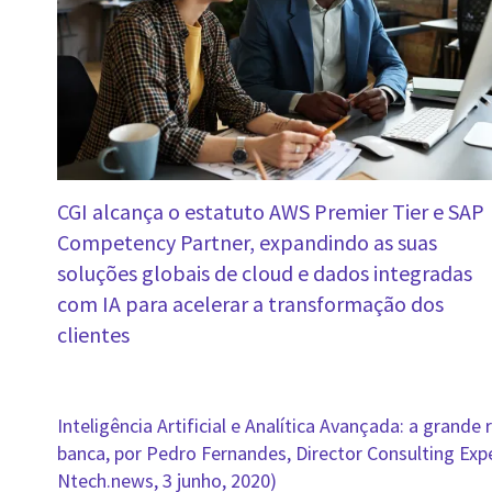
CGI alcança o estatuto AWS Premier Tier e SAP
Competency Partner, expandindo as suas
soluções globais de cloud e dados integradas
com IA para acelerar a transformação dos
clientes
Inteligência Artificial e Analítica Avançada: a grande
banca, por Pedro Fernandes, Director Consulting Exper
Ntech.news, 3 junho, 2020)