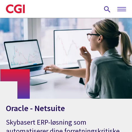
Skip
to
main
content
Oracle - Netsuite
Skybasert ERP-løsning som
automatiserer dine forretningskritiske