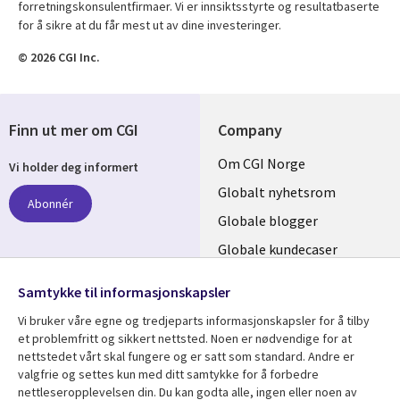
forretningskonsulentfirmaer. Vi er innsiktsstyrte og resultatbaserte
for å sikre at du får mest ut av dine investeringer.
© 2026 CGI Inc.
Finn ut mer om CGI
Company
Useful
Om CGI Norge
Vi holder deg informert
links
Globalt nyhetsrom
Abonnér
NORWAY
Globale blogger
Globale kundecaser
Globalt mediasenter
følg oss
Samtykke til informasjonskapsler
Social
Vi bruker våre egne og tredjeparts informasjonskapsler for å tilby
Media
et problemfritt og sikkert nettsted. Noen er nødvendige for at
nettstedet vårt skal fungere og er satt som standard. Andre er
NORWAY
valgfrie og settes kun med ditt samtykke for å forbedre
nettleseropplevelsen din. Du kan godta alle, ingen eller noen av
Resource center
Support