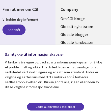
Finn ut mer om CGI
Company
Useful
Om CGI Norge
Vi holder deg informert
links
Globalt nyhetsrom
Abonnér
NORWAY
Globale blogger
Globale kundecaser
Globalt mediasenter
følg oss
Samtykke til informasjonskapsler
Social
Vi bruker våre egne og tredjeparts informasjonskapsler for å tilby
Media
et problemfritt og sikkert nettsted. Noen er nødvendige for at
nettstedet vårt skal fungere og er satt som standard. Andre er
NORWAY
valgfrie og settes kun med ditt samtykke for å forbedre
nettleseropplevelsen din. Du kan godta alle, ingen eller noen av
Resource center
Support
disse valgfrie informasjonskapslene.
Library
Legal
Artikler
Legal
Links
NORWAY
Blogger
Privacy
Godta alle informasjonskapsler
NORWAY
Kundecaser
Accessibility